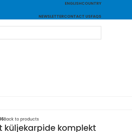
ENGLISH
COUNTRY
NEWSLETTER
CONTACT US
FAQS
36
Back to products
 küljekarpide komplekt