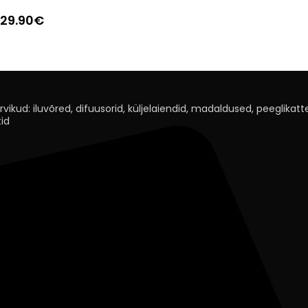
29.90
€
rvikud: iluvõred, difuusorid, küljelaiendid, madaldused, peeglikatted
id