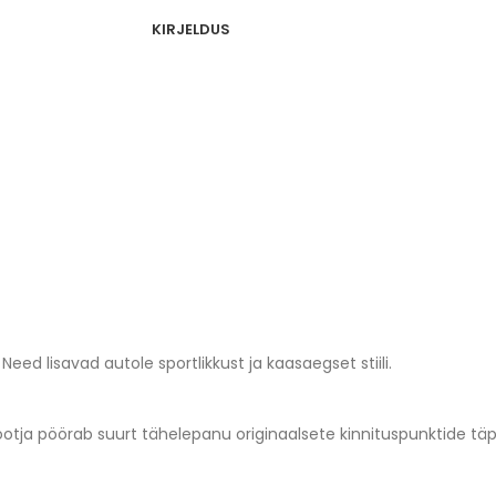
KIRJELDUS
d lisavad autole sportlikkust ja kaasaegset stiili.
tootja pöörab suurt tähelepanu originaalsete kinnituspunktide tä