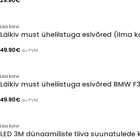
29.90
€
Lisa korvi
Läikiv must üheliistuga esivõred (ilma
49.90
€
su PVM
Lisa korvi
Läikiv must üheliistuga esivõred BMW F
49.90
€
su PVM
Lisa korvi
LED 3M dünaamiliste tiiva suunatulede