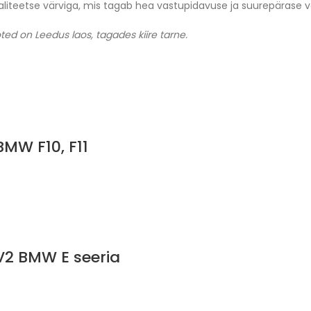
kvaliteetse värviga, mis tagab hea vastupidavuse ja suurepärase
ted on Leedus laos, tagades kiire tarne.
BMW F10, F11
 V2 BMW E seeria