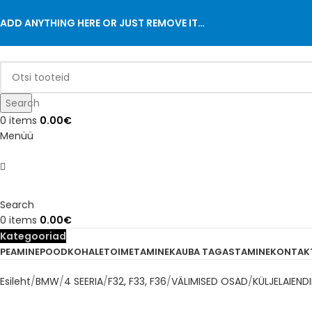
ADD ANYTHING HERE OR JUST REMOVE IT…
Search
0
items
0.00
€
Menüü
Search
0
items
0.00
€
Kategooriad
PEAMINE
POOD
KOHALETOIMETAMINE
KAUBA TAGASTAMINE
KONTAK
Esileht
BMW
4 SEERIA
F32, F33, F36
VÄLIMISED OSAD
KÜLJELAIEND