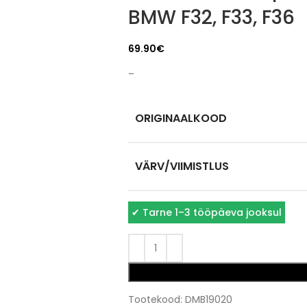
BMW F32, F33, F36
69.90
€
–
ORIGINAALKOOD
VÄRV/VIIMISTLUS
✔
Tarne 1–3 tööpäeva jooksul
Tootekood:
DMB19020