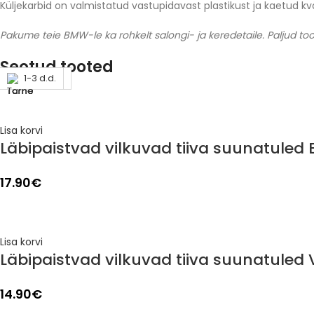
Küljekarbid on valmistatud vastupidavast plastikust ja kaetud 
Pakume teie BMW-le ka rohkelt salongi- ja keredetaile. Paljud too
Seotud tooted
Läbimüüdud
1-3 d.d.
1-3 d.d.
1-3 d.d.
1-3 d.d.
1-3 d.d.
1-3 d.d.
1-3 d.d.
Lisa korvi
Läbipaistvad vilkuvad tiiva suunatuled 
17.90
€
Lisa korvi
Läbipaistvad vilkuvad tiiva suunatuled
14.90
€