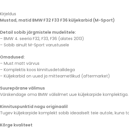
Kirjeldus
Mustad, matid BMW F32 F33 F36 küljekarbid (M-Sport)
Detail sobib järgmistele mudelitele:
– BMW 4. seeria F32, F33, F36 (alates 2013)
– Sobib ainult M-Sport varustusele
Omadused:
– Must matt värvus
– Komplektis koos kinnitusdetailidega
– Küljekarbid on uued ja mitteametlikud (aftermarket)
Suurepärane välimus
Värskendage oma BMW välisilmet uue küljekarpide komplektiga. Nee
Kinnituspunktid nagu originaalil
Tugev küljekarpide komplekt sobib ideaalselt teie autole, kuna 
Kõrge kvaliteet