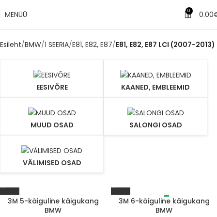
0
MENÜÜ
0.00
Esileht
BMW
1 SEERIA
E81, E82, E87
E81, E82, E87 LCI (2007-2013)
EESIVÕRE
KAANED, EMBLEEMID
MUUD OSAD
SALONGI OSAD
VÄLIMISED OSAD
3M 5-käiguline käigukang
3M 6-käiguline käigukang
LÄBIMÜÜDUD
1-3 D.D.
BMW
BMW