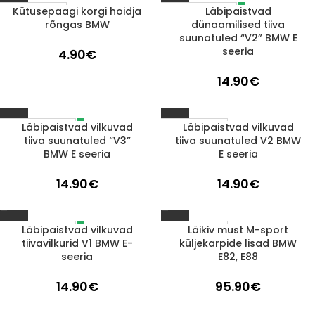
Kütusepaagi korgi hoidja
Läbipaistvad
LÄBIMÜÜDUD
1-3 D.D.
rõngas BMW
dünaamilised tiiva
suunatuled “V2” BMW E
seeria
4.90
€
14.90
€
Läbipaistvad vilkuvad
Läbipaistvad vilkuvad
LÄBIMÜÜDUD
1-3 D.D.
tiiva suunatuled “V3”
tiiva suunatuled V2 BMW
BMW E seeria
E seeria
14.90
€
14.90
€
Läbipaistvad vilkuvad
Läikiv must M-sport
LÄBIMÜÜDUD
1-3 D.D.
tiivavilkurid V1 BMW E-
küljekarpide lisad BMW
seeria
E82, E88
14.90
€
95.90
€