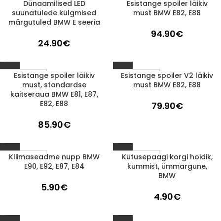
Dünaamilised LED
Esistange spoiler läikiv
1-3 D.D.
1-3 D.D.
suunatulede külgmised
must BMW E82, E88
märgutuled BMW E seeria
94.90
€
24.90
€
Esistange spoiler läikiv
Esistange spoiler V2 läikiv
1-3 D.D.
1-3 D.D.
must, standardse
must BMW E82, E88
kaitseraua BMW E81, E87,
E82, E88
79.90
€
85.90
€
Kliimaseadme nupp BMW
Kütusepaagi korgi hoidik,
1-3 D.D.
1-3 D.D.
E90, E92, E87, E84
kummist, ümmargune,
BMW
5.90
€
4.90
€