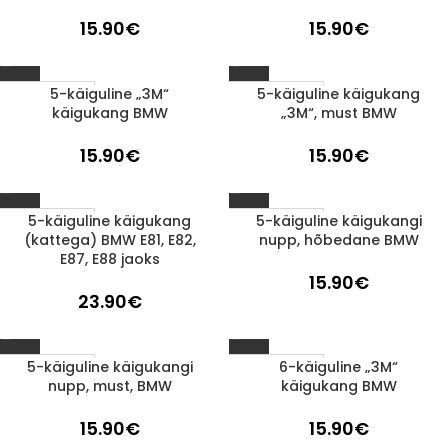
15.90
€
15.90
€
5-käiguline „3M“
5-käiguline käigukang
1-3 D.D.
1-3 D.D.
käigukang BMW
„3M“, must BMW
15.90
€
15.90
€
5-käiguline käigukang
5-käiguline käigukangi
1-3 D.D.
1-3 D.D.
(kattega) BMW E81, E82,
nupp, hõbedane BMW
E87, E88 jaoks
15.90
€
23.90
€
5-käiguline käigukangi
6-käiguline „3M“
1-3 D.D.
1-3 D.D.
nupp, must, BMW
käigukang BMW
15.90
€
15.90
€