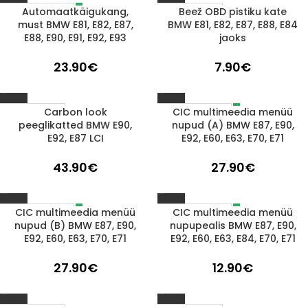
Automaatkäigukang,
Beež OBD pistiku kate
LÄBIMÜÜDUD
1-3 D.D.
must BMW E81, E82, E87,
BMW E81, E82, E87, E88, E84
E88, E90, E91, E92, E93
jaoks
23.90
€
7.90
€
Carbon look
CIC multimeedia menüü
LÄBIMÜÜDUD
1-3 D.D.
peeglikatted BMW E90,
nupud (A) BMW E87, E90,
E92, E87 LCI
E92, E60, E63, E70, E71
43.90
€
27.90
€
CIC multimeedia menüü
CIC multimeedia menüü
LÄBIMÜÜDUD
LÄBIMÜÜDUD
nupud (B) BMW E87, E90,
nupupealis BMW E87, E90,
E92, E60, E63, E70, E71
E92, E60, E63, E84, E70, E71
27.90
€
12.90
€