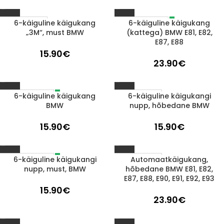
6-käiguline käigukang
6-käiguline käigukang
LÄBIMÜÜDUD
1-3 D.D.
„3M“, must BMW
(kattega) BMW E81, E82,
E87, E88
15.90
€
23.90
€
6-käiguline käigukang
6-käiguline käigukangi
LÄBIMÜÜDUD
1-3 D.D.
BMW
nupp, hõbedane BMW
15.90
€
15.90
€
6-käiguline käigukangi
Automaatkäigukang,
LÄBIMÜÜDUD
1-3 D.D.
nupp, must, BMW
hõbedane BMW E81, E82,
E87, E88, E90, E91, E92, E93
15.90
€
23.90
€