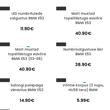
LED numbritulede
Matt mustad
1-3 D.D.
1-3 D.D.
valgustus BMW E53
topeltliistuga esivõre
BMW E53
11.90
€
40.90
€
Matt mustad
Numbrivalgustuse liist
LÄBIMÜÜDUD
1-3 D.D.
topeltliistuga esivõre
BMW E53
BMW E53 (03-06)
38.90
€
40.90
€
Salongi panipaiga
Võtme korpus (3 nupu,
LÄBIMÜÜDUD
1-3 D.D.
viimistlus BMW E53
HU58 tera) BMW
14.90
€
5.99
€