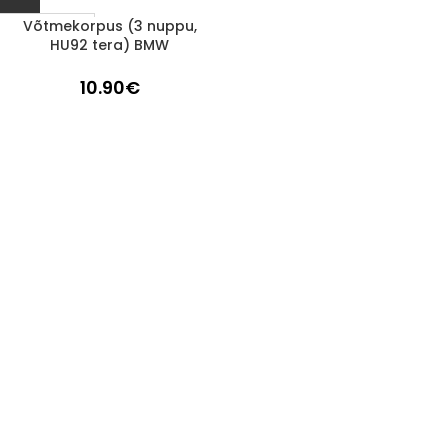
Võtmekorpus (3 nuppu,
1-3 D.D.
HU92 tera) BMW
10.90
€