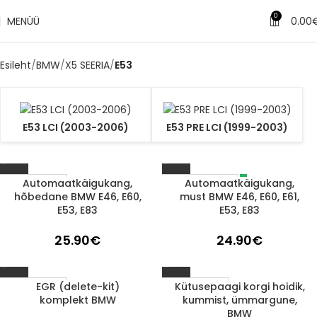
0
MENÜÜ
0.00
Esileht
BMW
X5 SEERIA
E53
E53 LCI (2003-2006)
E53 PRE LCI (1999-2003)
Automaatkäigukang,
Automaatkäigukang,
LÄBIMÜÜDUD
1-3 D.D.
hõbedane BMW E46, E60,
must BMW E46, E60, E61,
E53, E83
E53, E83
25.90
€
24.90
€
EGR (delete-kit)
Kütusepaagi korgi hoidik,
1-3 D.D.
1-3 D.D.
komplekt BMW
kummist, ümmargune,
BMW