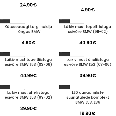
24.90
€
4.90
€
Kütusepaagi korgi hoidja
Läikiv must topeltliistuga
1-3 D.D.
1-3 D.D.
rõngas BMW
esivõre BMW (99-02)
4.90
€
40.90
€
Läikiv must topeltliistuga
Läikiv must üheliistuga
1-3 D.D.
1-3 D.D.
esivõre BMW E53 (03-06)
esivõre BMW E53 (03-06)
44.99
€
39.90
€
Läikiv must üheliistuga
LED dünaamiliste
1-3 D.D.
1-3 D.D.
esivõre BMW E53 (99-02)
suunatulede komplekt
BMW E53, E36
39.90
€
19.90
€