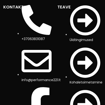
KONTAKTID
TEAVE
+37063831087
Üldtingimused
info@performance221.lt
Kohaletoimetamine