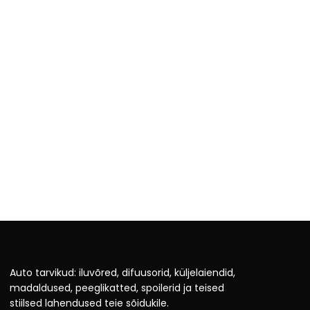
Auto tarvikud: iluvõred, difuusorid, küljelaiendid,
madaldused, peeglikatted, spoilerid ja teised
stiilsed lahendused teie sõidukile.