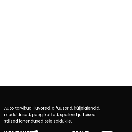
Auto tarvikud: iluvõred, difuusorid, küljelaiendid,
madaldused, peeglikatted, spoilerid ja teised
stiilsed lahendused teie sõidukile.