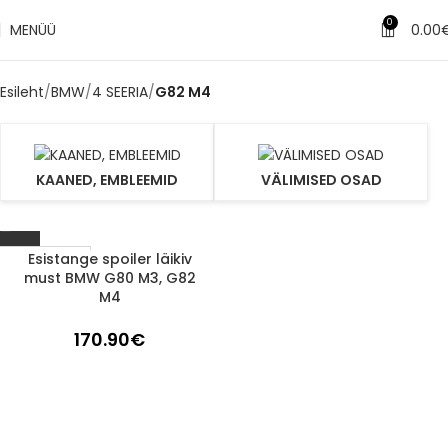
0
MENÜÜ
0.00
Esileht
BMW
4 SEERIA
G82 M4
KAANED, EMBLEEMID
VÄLIMISED OSAD
Esistange spoiler läikiv
1-3 d.d.
must BMW G80 M3, G82
M4
170.90
€