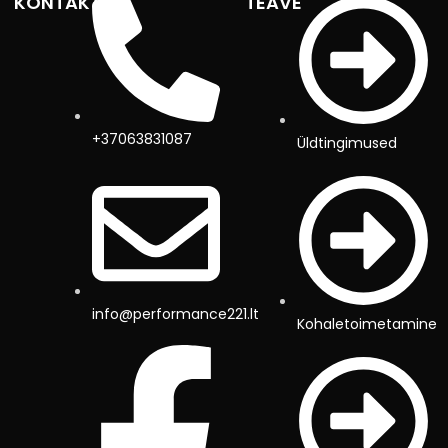
KONTAKTID
TEAVE
+37063831087
Üldtingimused
info@performance221.lt
Kohaletoimetamine