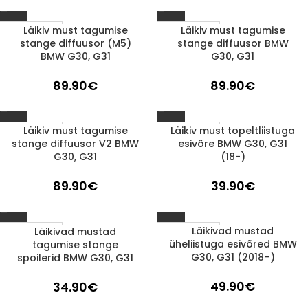
Läikiv must tagumise
Läikiv must tagumise
1-3 d.d.
1-3 d.d.
stange diffuusor (M5)
stange diffuusor BMW
BMW G30, G31
G30, G31
89.90
€
89.90
€
Läikiv must tagumise
Läikiv must topeltliistuga
1-3 d.d.
1-3 d.d.
stange diffuusor V2 BMW
esivõre BMW G30, G31
G30, G31
(18-)
89.90
€
39.90
€
Läikivad mustad
Läikivad mustad
1-3 d.d.
1-3 d.d.
üheliistuga esivõred BMW
tagumise stange
G30, G31 (2018–)
spoilerid BMW G30, G31
49.90
€
34.90
€