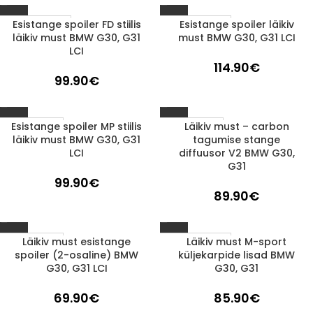
Esistange spoiler FD stiilis
Esistange spoiler läikiv
Läbimüüdud
Läbimüüdud
läikiv must BMW G30, G31
must BMW G30, G31 LCI
LCI
114.90
€
99.90
€
Esistange spoiler MP stiilis
Läikiv must – carbon
1-3 d.d.
1-3 d.d.
läikiv must BMW G30, G31
tagumise stange
LCI
diffuusor V2 BMW G30,
G31
99.90
€
89.90
€
Läikiv must esistange
Läikiv must M-sport
1-3 d.d.
Läbimüüdud
spoiler (2-osaline) BMW
küljekarpide lisad BMW
G30, G31 LCI
G30, G31
69.90
€
85.90
€