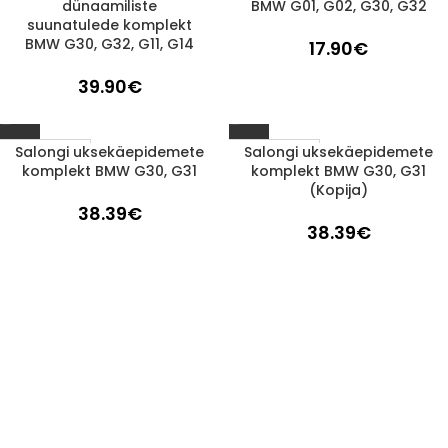
dünaamiliste
BMW G01, G02, G30, G32
suunatulede komplekt
BMW G30, G32, G11, G14
17.90
€
39.90
€
Salongi uksekäepidemete
Salongi uksekäepidemete
1-3 d.d.
1-3 d.d.
komplekt BMW G30, G31
komplekt BMW G30, G31
(Kopija)
38.39
€
38.39
€