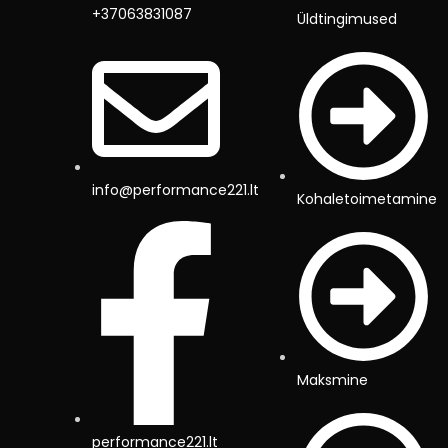
+37063831087
Üldtingimused
info@performance221.lt
Kohaletoimetamine
Maksmine
performance221.lt