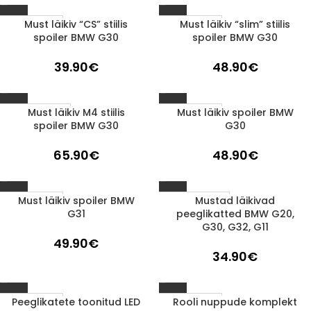
Must läikiv “CS” stiilis
Must läikiv “slim” stiilis
1-3 d.d.
1-3 d.d.
spoiler BMW G30
spoiler BMW G30
39.90
€
48.90
€
Must läikiv M4 stiilis
Must läikiv spoiler BMW
Läbimüüdud
1-3 d.d.
spoiler BMW G30
G30
65.90
€
48.90
€
Must läikiv spoiler BMW
Mustad läikivad
1-3 d.d.
Läbimüüdud
G31
peeglikatted BMW G20,
G30, G32, G11
49.90
€
34.90
€
Peeglikatete toonitud LED
Rooli nuppude komplekt
1-3 d.d.
1-3 d.d.