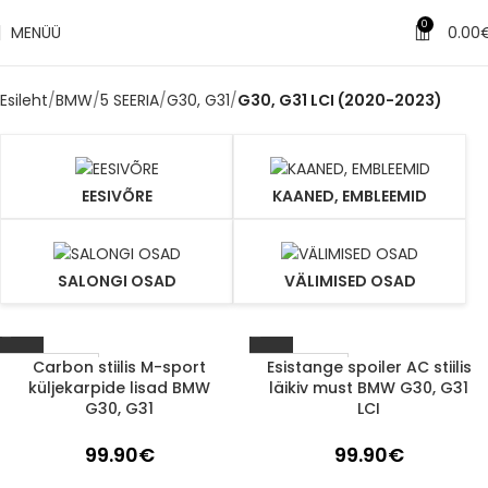
0
MENÜÜ
0.00
Esileht
BMW
5 SEERIA
G30, G31
G30, G31 LCI (2020-2023)
EESIVÕRE
KAANED, EMBLEEMID
SALONGI OSAD
VÄLIMISED OSAD
Carbon stiilis M-sport
Esistange spoiler AC stiilis
1-3 d.d.
1-3 d.d.
küljekarpide lisad BMW
läikiv must BMW G30, G31
G30, G31
LCI
99.90
€
99.90
€