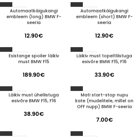
Automaatkäigukangi
Automaatkäigukangi
1-3 D.D.
1-3 D.D.
embleem (long) BMW F-
embleem (short) BMW F-
seeria
seeria
12.90
€
12.90
€
Esistange spoiler läikiv
Läikiv must topeltliistuga
LÄBIMÜÜDUD
1-3 D.D.
must BMW F15
esivõre BMW F15, F16
189.90
€
33.90
€
Läikiv must üheliistuga
Mati start-stop nupu
LÄBIMÜÜDUD
1-3 D.D.
esivõre BMW F15, F16
kate (mudelitele, millel on
OFF nupp) BMW F-seeria
38.90
€
7.00
€