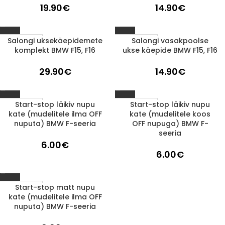
19.90
€
14.90
€
Salongi uksekäepidemete
Salongi vasakpoolse
1-3 D.D.
1-3 D.D.
komplekt BMW F15, F16
ukse käepide BMW F15, F16
29.90
€
14.90
€
Start-stop läikiv nupu
Start-stop läikiv nupu
1-3 D.D.
1-3 D.D.
kate (mudelitele ilma OFF
kate (mudelitele koos
nuputa) BMW F-seeria
OFF nupuga) BMW F-
seeria
6.00
€
6.00
€
Start-stop matt nupu
1-3 D.D.
kate (mudelitele ilma OFF
nuputa) BMW F-seeria