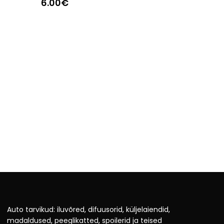
6.00
€
Auto tarvikud: iluvõred, difuusorid, küljelaiendid,
madaldused, peeglikatted, spoilerid ja teised