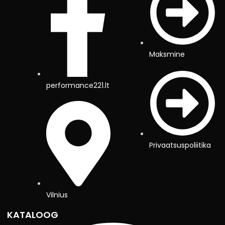
Maksmine
performance221.lt
Privaatsuspoliitika
Vilnius
KATALOOG