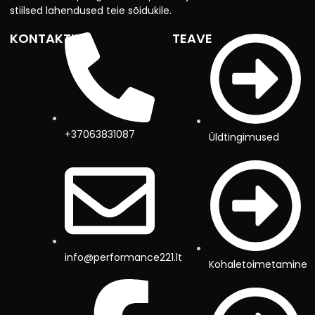
stiilsed lahendused teie sõidukile.
KONTAKTID
TEAVE
+37063831087
Üldtingimused
info@performance221.lt
Kohaletoimetamine