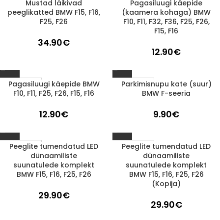
Mustad läikivad
Pagasiluugi käepide
1-3 D.D.
1-3 D.D.
peeglikatted BMW F15, F16,
(kaamera kohaga) BMW
F25, F26
F10, F11, F32, F36, F25, F26,
F15, F16
34.90
€
12.90
€
Pagasiluugi käepide BMW
Parkimisnupu kate (suur)
1-3 D.D.
1-3 D.D.
F10, F11, F25, F26, F15, F16
BMW F-seeria
12.90
€
9.90
€
Peeglite tumendatud LED
Peeglite tumendatud LED
1-3 D.D.
1-3 D.D.
dünaamiliste
dünaamiliste
suunatulede komplekt
suunatulede komplekt
BMW F15, F16, F25, F26
BMW F15, F16, F25, F26
(Kopija)
29.90
€
29.90
€