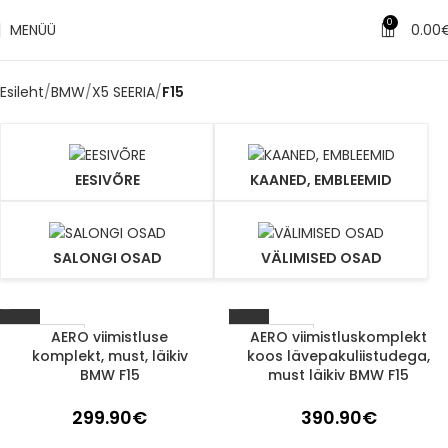
0
MENÜÜ
0.00
Esileht
BMW
X5 SEERIA
F15
EESIVÕRE
KAANED, EMBLEEMID
SALONGI OSAD
VÄLIMISED OSAD
AERO viimistluse
AERO viimistluskomplekt
1-3 D.D.
1-3 D.D.
komplekt, must, läikiv
koos lävepakuliistudega,
BMW F15
must läikiv BMW F15
299.90
€
390.90
€