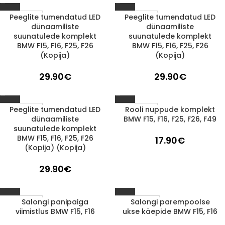
Peeglite tumendatud LED
Peeglite tumendatud LED
1-3 D.D.
1-3 D.D.
dünaamiliste
dünaamiliste
suunatulede komplekt
suunatulede komplekt
BMW F15, F16, F25, F26
BMW F15, F16, F25, F26
(Kopija)
(Kopija)
29.90
€
29.90
€
Peeglite tumendatud LED
Rooli nuppude komplekt
1-3 D.D.
1-3 D.D.
dünaamiliste
BMW F15, F16, F25, F26, F49
suunatulede komplekt
BMW F15, F16, F25, F26
17.90
€
(Kopija) (Kopija)
29.90
€
Salongi panipaiga
Salongi parempoolse
LÄBIMÜÜDUD
1-3 D.D.
viimistlus BMW F15, F16
ukse käepide BMW F15, F16