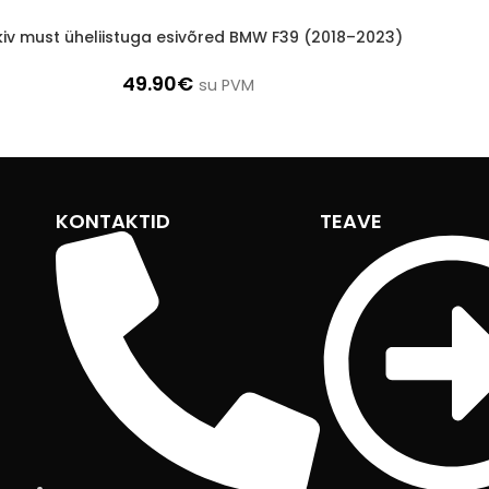
kiv must üheliistuga esivõred BMW F39 (2018–2023)
49.90
€
su PVM
KONTAKTID
TEAVE