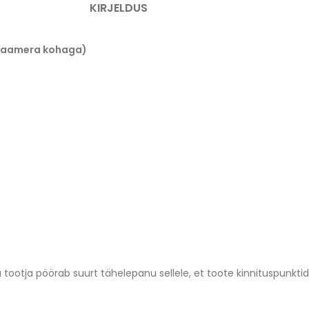
KIRJELDUS
e (kaamera kohaga)
tootja pöörab suurt tähelepanu sellele, et toote kinnituspunktid 