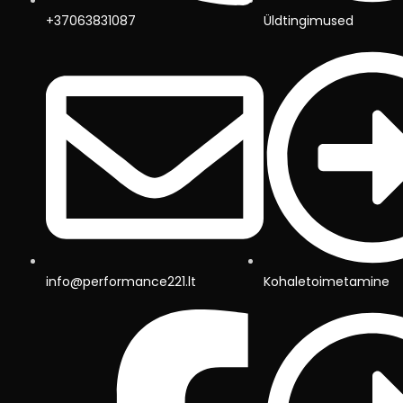
+37063831087
Üldtingimused
info@performance221.lt
Kohaletoimetamine