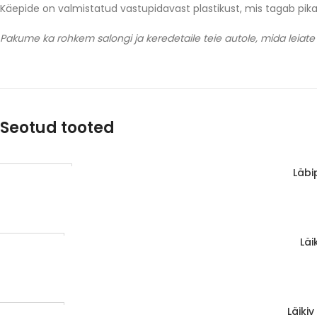
Käepide on valmistatud vastupidavast plastikust, mis tagab pik
Pakume ka rohkem salongi ja keredetaile teie autole, mida leiate 
Seotud tooted
Läbi
LOE EDASI
Läbimüüdud
Läi
LISA KORVI
1-3 d.d.
Läiki
LISA KORVI
1-3 d.d.