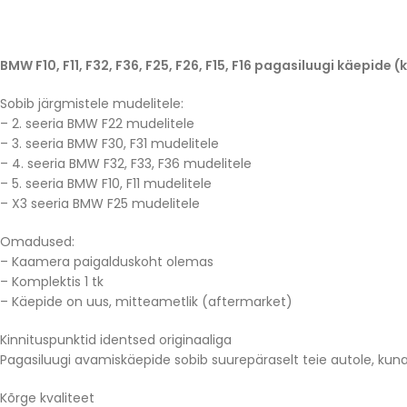
BMW F10, F11, F32, F36, F25, F26, F15, F16 pagasiluugi käepid
Sobib järgmistele mudelitele:
– 2. seeria BMW F22 mudelitele
– 3. seeria BMW F30, F31 mudelitele
– 4. seeria BMW F32, F33, F36 mudelitele
– 5. seeria BMW F10, F11 mudelitele
– X3 seeria BMW F25 mudelitele
Omadused:
– Kaamera paigalduskoht olemas
– Komplektis 1 tk
– Käepide on uus, mitteametlik (aftermarket)
Kinnituspunktid identsed originaaliga
Pagasiluugi avamiskäepide sobib suurepäraselt teie autole, kuna 
Kõrge kvaliteet