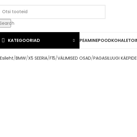
Search
KATEGOORIAD
PEAMINE
POOD
KOHALETOI
Esileht
BMW
X5 SEERIA
F15
VÄLIMISED OSAD
PAGASILUUGI KÄEPID