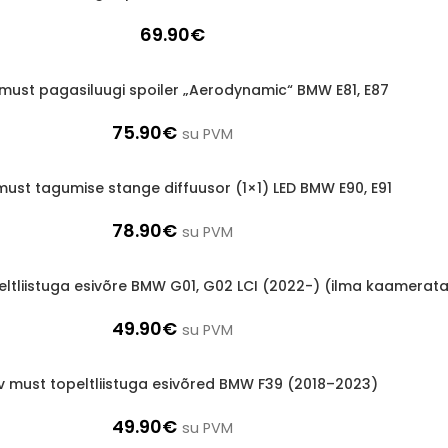
69.90
€
v must pagasiluugi spoiler „Aerodynamic“ BMW E81, E87
75.90
€
su PVM
 must tagumise stange diffuusor (1×1) LED BMW E90, E91
78.90
€
su PVM
peltliistuga esivõre BMW G01, G02 LCI (2022-) (ilma kaamerat
49.90
€
su PVM
iv must topeltliistuga esivõred BMW F39 (2018–2023)
49.90
€
su PVM