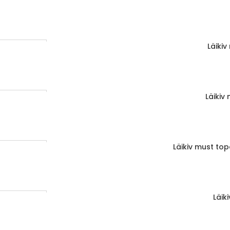
Läiki
LISA KORVI
1-3 d.d.
Läikiv
LISA KORVI
1-3 d.d.
Läikiv must to
LISA KORVI
1-3 d.d.
Läik
LISA KORVI
1-3 d.d.