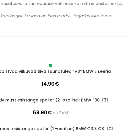
a kasutusea ja suurepärase välimuse ka mitme aasta jooksul.
kataloogist. Kaubad on laos Leedus, tagades kiire tarne.
paistvad vilkuvad tiiva suunatuled “V3” BMW E seeria
14.90
€
kiv must esistange spoiler (2-osaline) BMW F30, F31
59.90
€
su PVM
v must esistange spoiler (2-osaline) BMW G30, G31 LCI