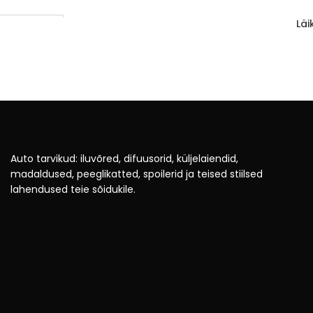
Läi
LISA KORVI
1-3 d.d.
Auto tarvikud: iluvõred, difuusorid, küljelaiendid,
madaldused, peeglikatted, spoilerid ja teised stiilsed
lahendused teie sõidukile.