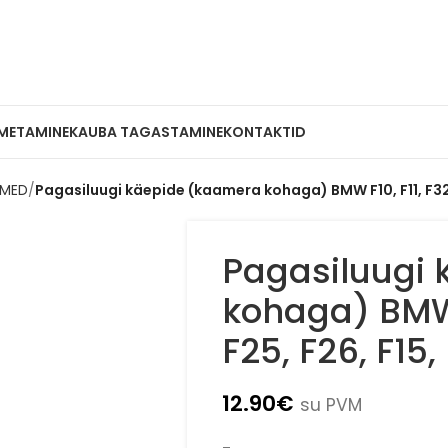
METAMINE
KAUBA TAGASTAMINE
KONTAKTID
EMED
Pagasiluugi käepide (kaamera kohaga) BMW F10, F11, F32, 
Pagasiluugi
kohaga) BMW F
F25, F26, F15,
12.90
€
su PVM