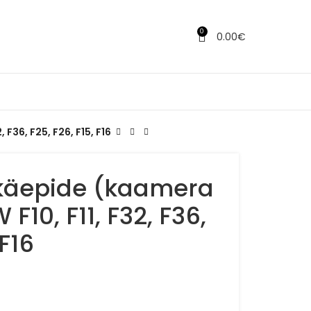
0
0.00
€
F36, F25, F26, F15, F16
 käepide (kaamera
10, F11, F32, F36,
 F16