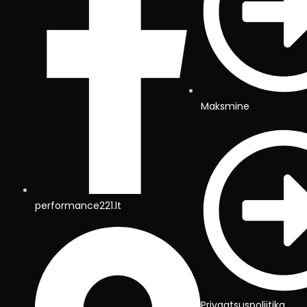
Maksmine
performance221.lt
Privaatsuspoliitika