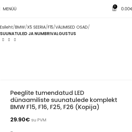
0
MENÜÜ
0.00
Esileht
BMW
X5 SEERIA
F15
VÄLIMISED OSAD
SUUNATULED JA NUMBRIVALGUSTUS
Peeglite tumendatud LED
dünaamiliste suunatulede komplekt
BMW F15, F16, F25, F26 (Kopija)
29.90
€
su PVM
–