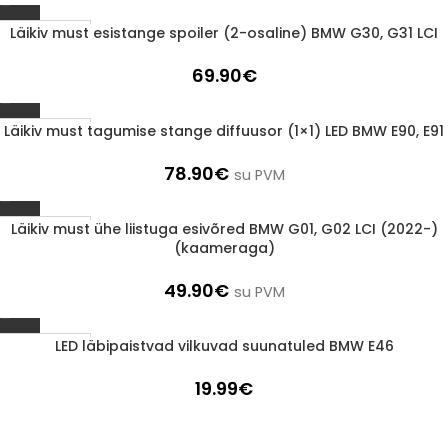
Läikiv must esistange spoiler (2-osaline) BMW G30, G31 LCI
1-3 d.d.
69.90
€
Läikiv must tagumise stange diffuusor (1×1) LED BMW E90, E91
1-3 d.d.
78.90
€
su PVM
Läikiv must ühe liistuga esivõred BMW G01, G02 LCI (2022-)
1-3 d.d.
(kaameraga)
49.90
€
su PVM
LED läbipaistvad vilkuvad suunatuled BMW E46
1-3 d.d.
19.99
€