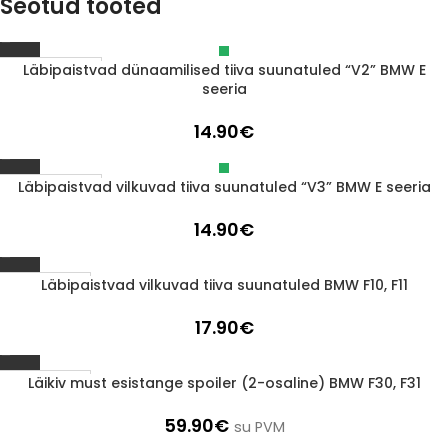
Seotud tooted
Läbipaistvad dünaamilised tiiva suunatuled “V2” BMW E
Läbimüüdud
seeria
14.90
€
Läbipaistvad vilkuvad tiiva suunatuled “V3” BMW E seeria
Läbimüüdud
14.90
€
Läbipaistvad vilkuvad tiiva suunatuled BMW F10, F11
1-3 d.d.
17.90
€
Läikiv must esistange spoiler (2-osaline) BMW F30, F31
1-3 d.d.
59.90
€
su PVM