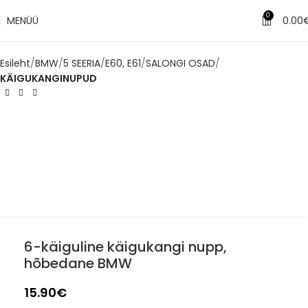
✔
Tarne 1–3 tööpäeva jooksul
0
MENÜÜ
0.00
Esileht
BMW
5 SEERIA
E60, E61
SALONGI OSAD
KÄIGUKANGINUPUD
6-käiguline käigukangi nupp,
hõbedane BMW
15.90
€