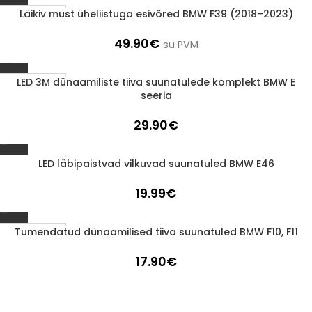
Läikiv must üheliistuga esivõred BMW F39 (2018–2023)
1-3 D.D.
49.90
€
su PVM
LED 3M dünaamiliste tiiva suunatulede komplekt BMW E
1-3 D.D.
seeria
29.90
€
LED läbipaistvad vilkuvad suunatuled BMW E46
1-3 D.D.
19.99
€
Tumendatud dünaamilised tiiva suunatuled BMW F10, F11
1-3 D.D.
17.90
€