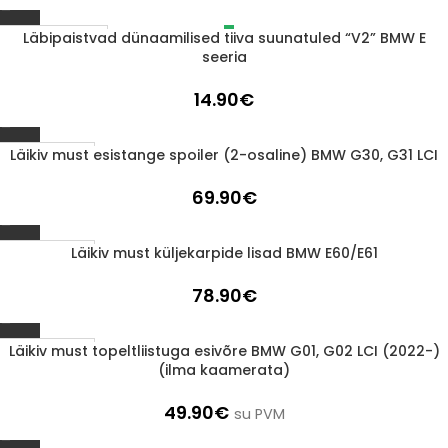
Läbipaistvad dünaamilised tiiva suunatuled “V2” BMW E
LÄBIMÜÜDUD
seeria
14.90
€
Läikiv must esistange spoiler (2-osaline) BMW G30, G31 LCI
1-3 D.D.
69.90
€
Läikiv must küljekarpide lisad BMW E60/E61
1-3 D.D.
78.90
€
Läikiv must topeltliistuga esivõre BMW G01, G02 LCI (2022-)
1-3 D.D.
(ilma kaamerata)
49.90
€
su PVM