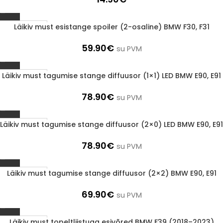
Läikiv must esistange spoiler (2-osaline) BMW F30, F31
1-3 D.D.
59.90
€
su PVM
Läikiv must tagumise stange diffuusor (1×1) LED BMW E90, E91
1-3 D.D.
78.90
€
su PVM
Läikiv must tagumise stange diffuusor (2×0) LED BMW E90, E91
1-3 D.D.
78.90
€
su PVM
Läikiv must tagumise stange diffuusor (2×2) BMW E90, E91
1-3 D.D.
69.90
€
su PVM
Läikiv must topeltliistuga esivõred BMW F39 (2018–2023)
1-3 D.D.