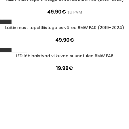
49.90
€
su PVM
Läikiv must topeltliistuga esivõred BMW F40 (2019–2024)
1-3 D.D.
49.90
€
LED läbipaistvad vilkuvad suunatuled BMW E46
1-3 D.D.
19.99
€