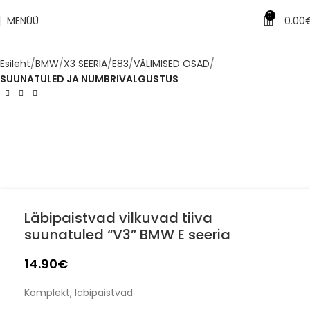
0
MENÜÜ
0.00
Esileht
BMW
X3 SEERIA
E83
VÄLIMISED OSAD
SUUNATULED JA NUMBRIVALGUSTUS
Läbipaistvad vilkuvad tiiva
suunatuled “V3” BMW E seeria
14.90
€
Komplekt, läbipaistvad