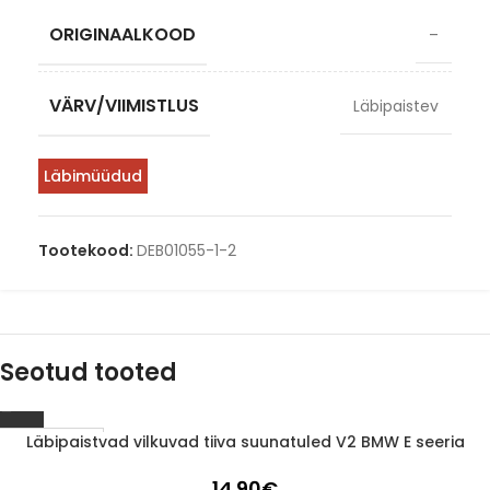
ORIGINAALKOOD
–
VÄRV/VIIMISTLUS
Läbipaistev
Läbimüüdud
Tootekood:
DEB01055-1-2
Seotud tooted
Läbipaistvad vilkuvad tiiva suunatuled V2 BMW E seeria
1-3 D.D.
14.90
€