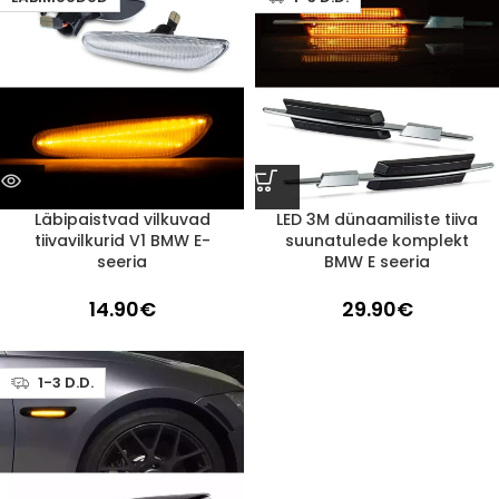
Läbipaistvad vilkuvad
LED 3M dünaamiliste tiiva
tiivavilkurid V1 BMW E-
suunatulede komplekt
seeria
BMW E seeria
14.90
€
29.90
€
1-3 D.D.