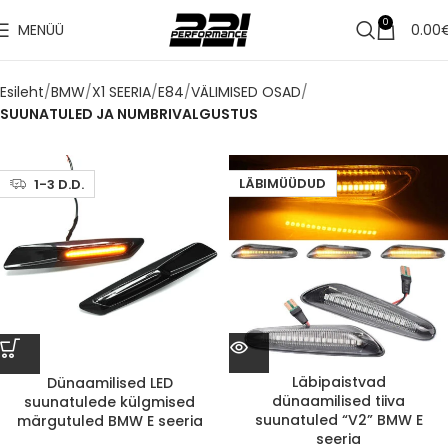
0
MENÜÜ
0.00
Esileht
BMW
X1 SEERIA
E84
VÄLIMISED OSAD
SUUNATULED JA NUMBRIVALGUSTUS
LÄBIMÜÜDUD
1-3 D.D.
Läbipaistvad
Dünaamilised LED
dünaamilised tiiva
suunatulede külgmised
suunatuled “V2” BMW E
märgutuled BMW E seeria
seeria