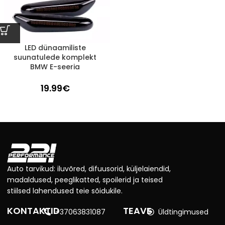
LED dünaamiliste
suunatulede komplekt
BMW E-seeria
19.99
€
Auto tarvikud: iluvõred, difuusorid, küljelaiendid,
madaldused, peeglikatted, spoilerid ja teised
stiilsed lahendused teie sõidukile.
KONTAKTID
TEAVE
+37063831087
Üldtingimused