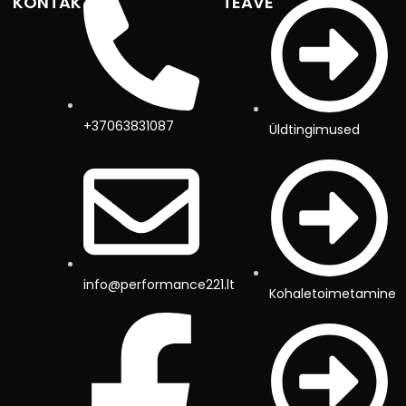
KONTAKTID
TEAVE
+37063831087
Üldtingimused
info@performance221.lt
Kohaletoimetamine