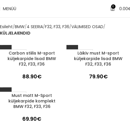
0
MENÜÜ
0.00
Esileht
BMW
4 SEERIA
F32, F33, F36
VÄLIMISED OSAD
KÜLJELAIENDID
Carbon stiilis M-sport
Läikiv must M-sport
1-3 d.d.
1-3 d.d.
küljekarpide lisad BMW
küljekarpide lisad BMW
F32, F33, F36
F32, F33, F36
88.90
€
79.90
€
Must matt M-Sport
1-3 d.d.
küljekarpide komplekt
BMW F32, F33, F36
69.90
€