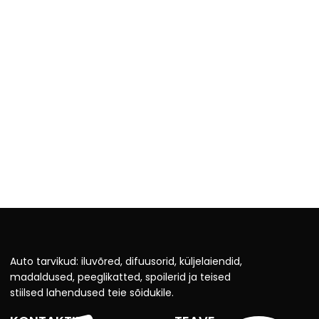
Auto tarvikud: iluvõred, difuusorid, küljelaiendid,
madaldused, peeglikatted, spoilerid ja teised
stiilsed lahendused teie sõidukile.