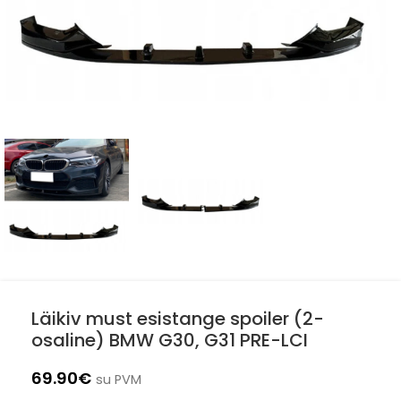
Läikiv must esistange spoiler (2-
osaline) BMW G30, G31 PRE-LCI
69.90
€
su PVM