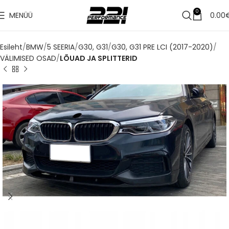
✔
0
MENÜÜ
0.00
Tarne 1–3 tööpäeva jooksul
Esileht
BMW
5 SEERIA
G30, G31
G30, G31 PRE LCI (2017-2020)
VÄLIMISED OSAD
LÕUAD JA SPLITTERID