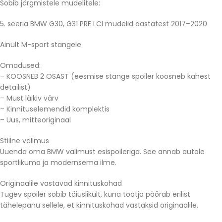
Sobib järgmistele mudelitele:
5. seeria BMW G30, G31 PRE LCI mudelid aastatest 2017–2020
Ainult M-sport stangele
Omadused:
– KOOSNEB 2 OSAST (eesmise stange spoiler koosneb kahest
detailist)
– Must läikiv värv
– Kinnituselemendid komplektis
– Uus, mitteoriginaal
Stiilne välimus
Uuenda oma BMW välimust esispoileriga. See annab autole
sportlikuma ja modernsema ilme.
Originaalile vastavad kinnituskohad
Tugev spoiler sobib täiuslikult, kuna tootja pöörab erilist
tähelepanu sellele, et kinnituskohad vastaksid originaalile.