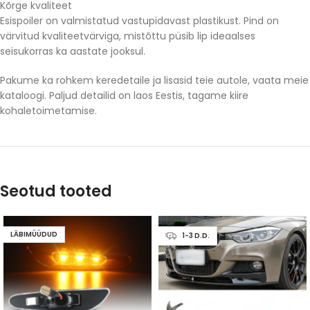
Kõrge kvaliteet
Esispoiler on valmistatud vastupidavast plastikust. Pind on
värvitud kvaliteetvärviga, mistõttu püsib lip ideaalses
seisukorras ka aastate jooksul.
Pakume ka rohkem keredetaile ja lisasid teie autole, vaata meie
kataloogi. Paljud detailid on laos Eestis, tagame kiire
kohaletoimetamise.
Seotud tooted
LÄBIMÜÜDUD
1-3 D.D.