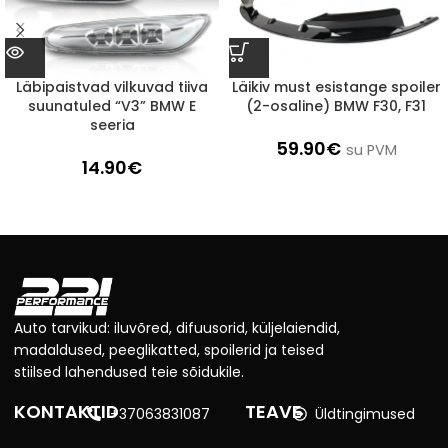
Läbipaistvad vilkuvad tiiva
Läikiv must esistange spoiler
suunatuled “V3” BMW E
(2-osaline) BMW F30, F31
seeria
59.90
€
su PVM
14.90
€
Auto tarvikud: iluvõred, difuusorid, küljelaiendid,
madaldused, peeglikatted, spoilerid ja teised
stiilsed lahendused teie sõidukile.
KONTAKTID
TEAVE
+37063831087
Üldtingimused