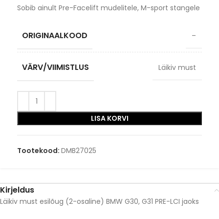
Sobib ainult Pre-Facelift mudelitele, M-sport stangele
ORIGINAALKOOD
–
VÄRV/VIIMISTLUS
Läikiv must
LISA KORVI
Tootekood:
DMB27025
Kirjeldus
Läikiv must esilõug (2-osaline) BMW G30, G31 PRE-LCI jaoks