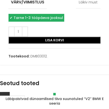
VÄRV/VIIMISTLUS
Läikiv must
✔
Tarne 1–3 tööpäeva jooksul
LISA KORVI
Tootekood:
DMB03012
Seotud tooted
Läbipaistvad dünaamilised tiiva suunatuled “V2” BMW E
Läbimüüdud
seeria