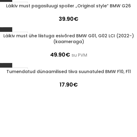
Läikiv must pagasiluugi spoiler „Original style“ BMW G26
1-3 d.d.
39.90
€
Läikiv must ühe liistuga esivõred BMW G01, G02 LCI (2022-)
1-3 d.d.
(kaameraga)
49.90
€
su PVM
Tumendatud dünaamilised tiiva suunatuled BMW F10, F11
1-3 d.d.
17.90
€