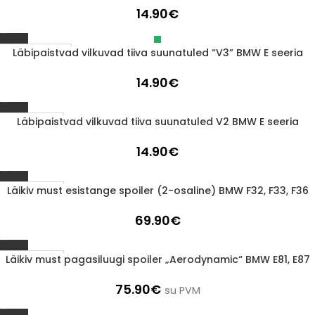
14.90
€
Läbipaistvad vilkuvad tiiva suunatuled “V3” BMW E seeria
Läbimüüdud
14.90
€
Läbipaistvad vilkuvad tiiva suunatuled V2 BMW E seeria
1-3 d.d.
14.90
€
Läikiv must esistange spoiler (2-osaline) BMW F32, F33, F36
1-3 d.d.
69.90
€
Läikiv must pagasiluugi spoiler „Aerodynamic“ BMW E81, E87
1-3 d.d.
75.90
€
su PVM