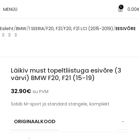
0
MENÜÜ
0.00
Esileht
BMW
1 SEERIA
F20, F21
F20, F21 LCI (2015-2019)
EESIVÕRE
Läikiv must topeltliistuga esivõre (3
värvi) BMW F20, F21 (15-19)
32.90
€
su PVM
Sobib M-sport ja standard stangele, komplekt
ORIGINAALKOOD
–