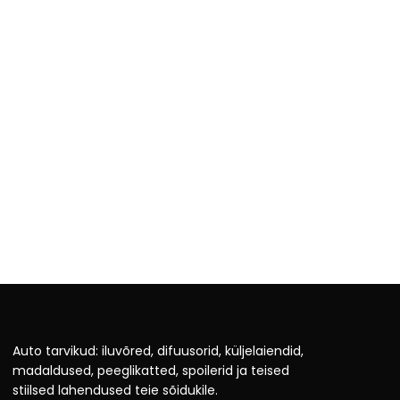
Auto tarvikud: iluvõred, difuusorid, küljelaiendid,
madaldused, peeglikatted, spoilerid ja teised
stiilsed lahendused teie sõidukile.