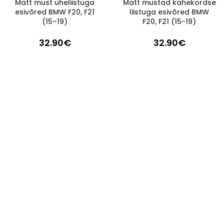
Matt must üheliistuga
Matt mustad kahekordse
Läbimüüdud
Läbimüüdud
esivõred BMW F20, F21
liistuga esivõred BMW
(15–19)
F20, F21 (15-19)
32.90
€
32.90
€