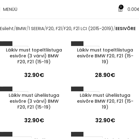
0
MENÜÜ
0.00
Esileht
BMW
1 SEERIA
F20, F21
F20, F21 LCI (2015-2019)
EESIVÕRE
Läikiv must topeltliistuga
Läikiv must topeltliistuga
1-3 d.d.
1-3 d.d.
esivõre (3 värvi) BMW
esivõre BMW F20, F21 (15-
F20, F21 (15-19)
19)
32.90
€
28.90
€
Läikiv must üheliistuga
Läikiv must üheliistuga
1-3 d.d.
1-3 d.d.
esivõre (3 värvi) BMW
esivõre BMW F20, F21 (15-
F20, F21 (15-19)
19)
32.90
€
32.90
€