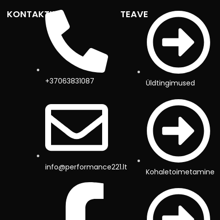
KONTAKTID
TEAVE
+37063831087
Üldtingimused
info@performance221.lt
Kohaletoimetamine