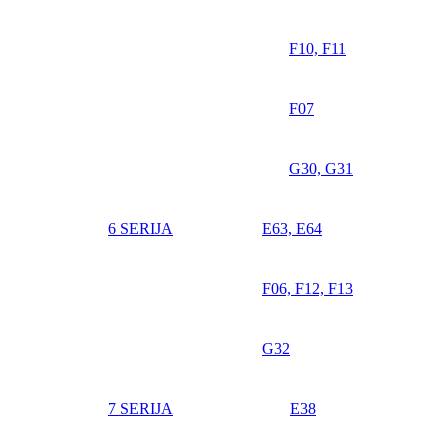
F10, F11
F07
G30, G31
6 SERIJA
E63, E64
F06, F12, F13
G32
7 SERIJA
E38