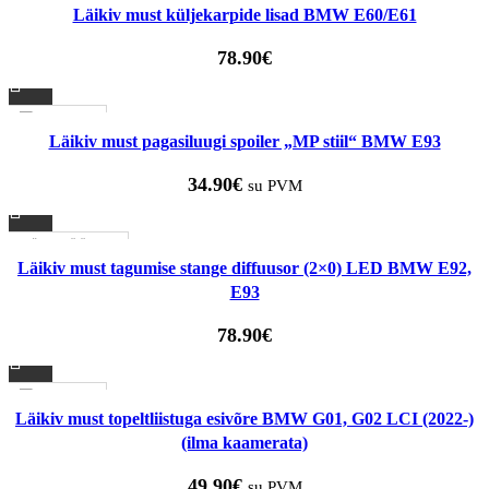
Läikiv must küljekarpide lisad BMW E60/E61
78.90
€
1-3 D.D.
Läikiv must pagasiluugi spoiler „MP stiil“ BMW E93
34.90
€
su PVM
LÄBIMÜÜDUD
Läikiv must tagumise stange diffuusor (2×0) LED BMW E92,
E93
78.90
€
1-3 D.D.
Läikiv must topeltliistuga esivõre BMW G01, G02 LCI (2022-)
(ilma kaamerata)
49.90
€
su PVM