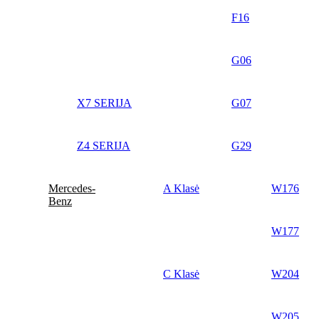
F16
G06
X7 SERIJA
G07
Z4 SERIJA
G29
Mercedes-
A Klasė
W176
Benz
W177
C Klasė
W204
W205