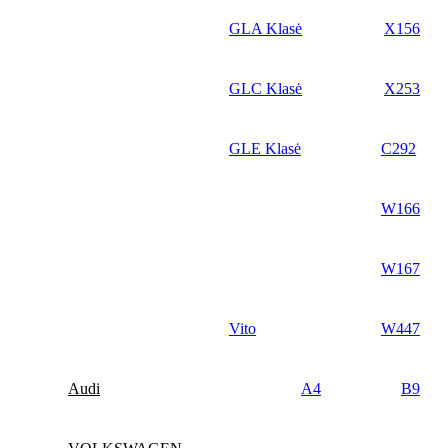
GLA Klasė
X156
GLC Klasė
X253
GLE Klasė
C292
W166
W167
Vito
W447
Audi
A4
B9