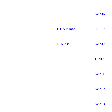
W206
CLA Klasė
C117
E Klasė
W207
C207
W211
W212
W213