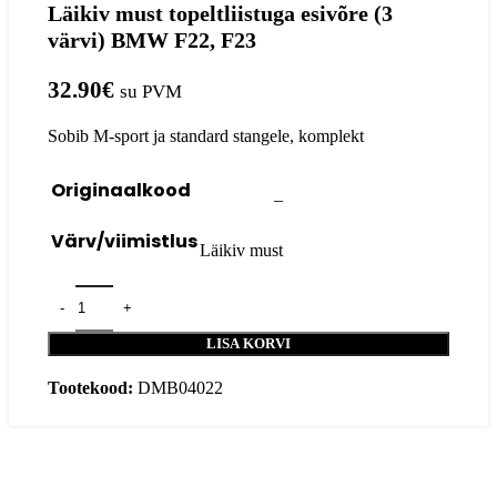
Läikiv must topeltliistuga esivõre (3
värvi) BMW F22, F23
32.90
€
su PVM
Sobib M-sport ja standard stangele, komplekt
Originaalkood
–
Värv/viimistlus
Läikiv must
LISA KORVI
Tootekood:
DMB04022