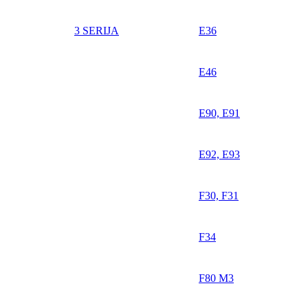
3 SERIJA
E36
E46
E90, E91
E92, E93
F30, F31
F34
F80 M3