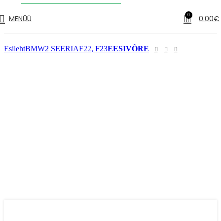
✔
Tarne 1–3 tööpäeva jooksul
0
MENÜÜ
0.00
€
Esileht
BMW
2 SEERIA
F22, F23
EESIVÕRE