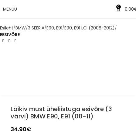
0
MENÜÜ
0.00
Esileht
BMW
3 SEERIA
E90, E91
E90, E91 LCI (2008-2012)
EESIVÕRE
Läikiv must üheliistuga esivõre (3
värvi) BMW E90, E91 (08-11)
34.90
€