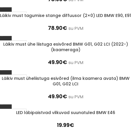
Läikiv must tagumise stange diffuusor (2×0) LED BMW E90, E91
1-3 d.d.
78.90
€
su PVM
Läikiv must ühe liistuga esivõred BMW G01, G02 LCI (2022-)
1-3 d.d.
(kaameraga)
49.90
€
su PVM
Läikiv must üheliistuga esivõred (ilma kaamera avata) BMW
1-3 d.d.
G01, G02 LCI
49.90
€
su PVM
LED läbipaistvad vilkuvad suunatuled BMW E46
1-3 d.d.
19.99
€