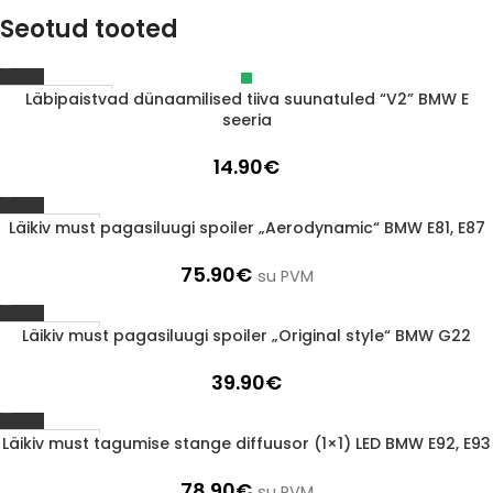
Seotud tooted
Läbipaistvad dünaamilised tiiva suunatuled “V2” BMW E
Läbimüüdud
seeria
14.90
€
Läikiv must pagasiluugi spoiler „Aerodynamic“ BMW E81, E87
1-3 d.d.
75.90
€
su PVM
Läikiv must pagasiluugi spoiler „Original style“ BMW G22
1-3 d.d.
39.90
€
Läikiv must tagumise stange diffuusor (1×1) LED BMW E92, E93
1-3 d.d.
78.90
€
su PVM