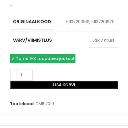
–
ORIGINAALKOOD
51137201969, 51137201970
VÄRV/VIIMISTLUS
Läikiv must
✔
Tarne 1–3 tööpäeva jooksul
LISA KORVI
Tootekood:
DMB12010