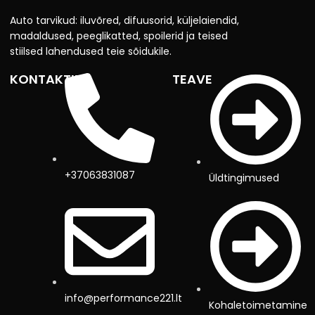
Auto tarvikud: iluvõred, difuusorid, küljelaiendid,
madaldused, peeglikatted, spoilerid ja teised
stiilsed lahendused teie sõidukile.
KONTAKTID
TEAVE
+37063831087
Üldtingimused
info@performance221.lt
Kohaletoimetamine