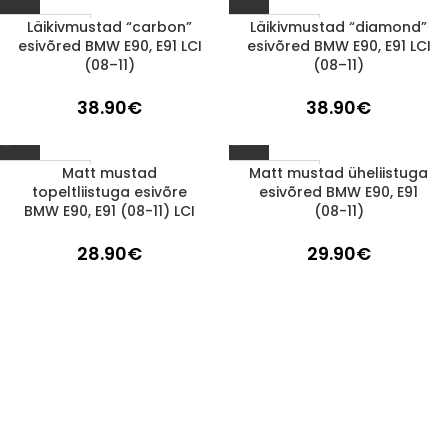
Läikivmustad “carbon”
Läikivmustad “diamond”
1-3 d.d.
1-3 d.d.
esivõred BMW E90, E91 LCI
esivõred BMW E90, E91 LCI
(08–11)
(08–11)
38.90
€
38.90
€
Matt mustad
Matt mustad üheliistuga
1-3 d.d.
1-3 d.d.
topeltliistuga esivõre
esivõred BMW E90, E91
BMW E90, E91 (08-11) LCI
(08-11)
28.90
€
29.90
€