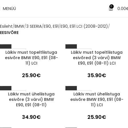
0
MENÜÜ
0.00
Esileht
BMW
3 SEERIA
E90, E91
E90, E91 LCI (2008-2012)
EESIVÕRE
Läikiv must topeltliistuga
Läikiv must topeltliistuga
1-3 d.d.
1-3 d.d.
esivõre BMW E90, E91 (08-
esivõred (3 värvi) BMW
11) LCI
E90, E91 (08-11) LCI
25.90
€
35.90
€
Läikiv must üheliistuga
Läikiv must üheliistuga
1-3 d.d.
1-3 d.d.
esivõre (3 värvi) BMW
esivõre BMW E90, E91 (08-
E90, E91 (08-11)
11) LCI
34.90
€
25.90
€