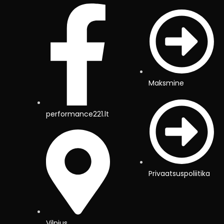
Maksmine
performance221.lt
Privaatsuspoliitika
Vilnius