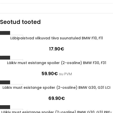
Seotud tooted
Läbipaistvad vilkuvad tiiva suunatuled BMW F10, F11
1-3 d.d.
17.90
€
Läikiv must esistange spoiler (2-osaline) BMW F30, F31
1-3 d.d.
59.90
€
su PVM
Läikiv must esistange spoiler (2-osaline) BMW G30, G31 LCI
1-3 d.d.
69.90
€
Läikiv must esistange spoiler (2-osaline) BMW G30, G31 PRE-
1-3 d.d.