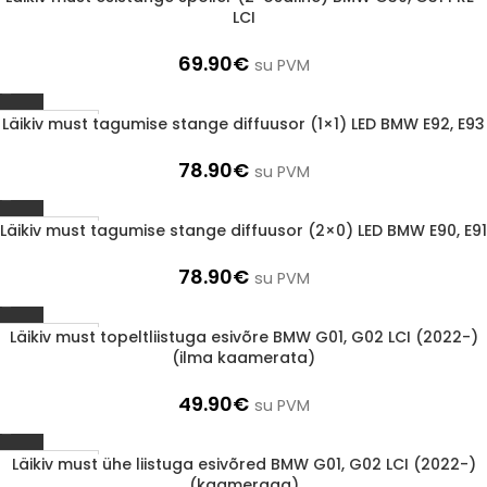
LCI
69.90
€
su PVM
Läikiv must tagumise stange diffuusor (1×1) LED BMW E92, E93
1-3 d.d.
78.90
€
su PVM
Läikiv must tagumise stange diffuusor (2×0) LED BMW E90, E91
1-3 d.d.
78.90
€
su PVM
Läikiv must topeltliistuga esivõre BMW G01, G02 LCI (2022-)
1-3 d.d.
(ilma kaamerata)
49.90
€
su PVM
Läikiv must ühe liistuga esivõred BMW G01, G02 LCI (2022-)
1-3 d.d.
(kaameraga)