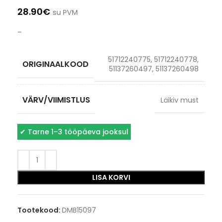
28.90
€
su PVM
–
51712240775, 51712240778,
ORIGINAALKOOD
51137260497, 51137260498
VÄRV/VIIMISTLUS
Läikiv must
✔
Tarne 1–3 tööpäeva jooksul
LISA KORVI
Tootekood:
DMB15097