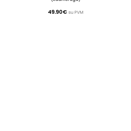
49.90
€
su PVM