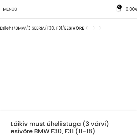
0
MENÜÜ
0.00
Esileht
BMW
3 SEERIA
F30, F31
EESIVÕRE
Läikiv must üheliistuga (3 värvi)
esivõre BMW F30, F31 (11-18)