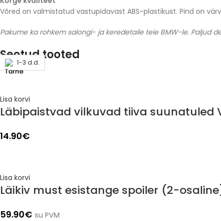
Kõrge kvaliteet
Võred on valmistatud vastupidavast ABS-plastikust. Pind on värv
Pakume ka rohkem salongi- ja keredetaile teie BMW-le. Paljud deta
Seotud tooted
1-3 d.d.
1-3 d.d.
1-3 d.d.
1-3 d.d.
1-3 d.d.
1-3 d.d.
1-3 d.d.
1-3 d.d.
Lisa korvi
Läbipaistvad vilkuvad tiiva suunatuled
14.90
€
Lisa korvi
Läikiv must esistange spoiler (2-osalin
59.90
€
su PVM