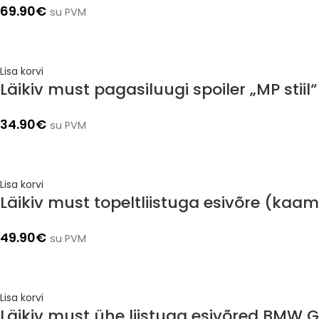
69.90
€
su PVM
Lisa korvi
Läikiv must pagasiluugi spoiler „MP stii
34.90
€
su PVM
Lisa korvi
Läikiv must topeltliistuga esivõre (ka
49.90
€
su PVM
Lisa korvi
Läikiv must ühe liistuga esivõred BMW 