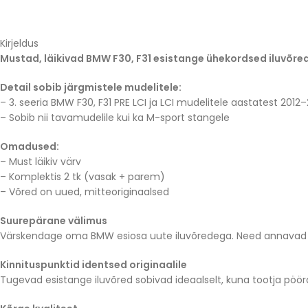
Kirjeldus
Mustad, läikivad BMW F30, F31 esistange ühekordsed iluvõre
Detail sobib järgmistele mudelitele:
– 3. seeria BMW F30, F31 PRE LCI ja LCI mudelitele aastatest 2012
– Sobib nii tavamudelile kui ka M-sport stangele
Omadused:
– Must läikiv värv
– Komplektis 2 tk (vasak + parem)
– Võred on uued, mitteoriginaalsed
Suurepärane välimus
Värskendage oma BMW esiosa uute iluvõredega. Need annavad 
Kinnituspunktid identsed originaalile
Tugevad esistange iluvõred sobivad ideaalselt, kuna tootja pöör