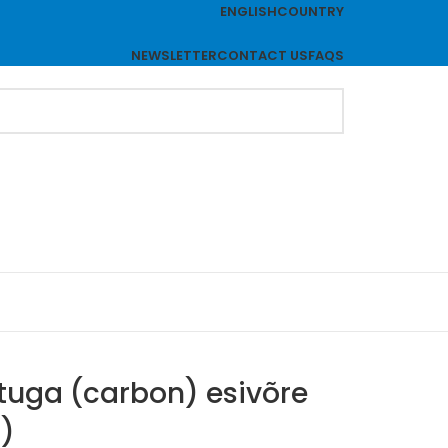
ENGLISH
COUNTRY
NEWSLETTER
CONTACT US
FAQS
stuga (carbon) esivõre
8)