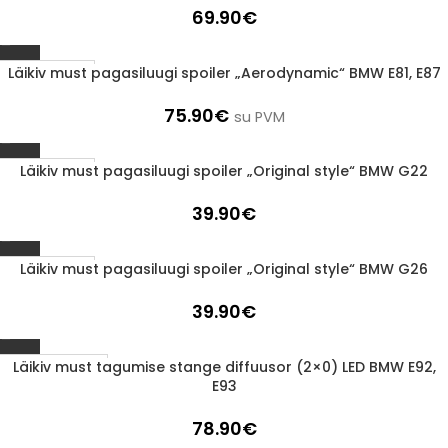
69.90
€
Läikiv must pagasiluugi spoiler „Aerodynamic“ BMW E81, E87
1-3 D.D.
75.90
€
su PVM
Läikiv must pagasiluugi spoiler „Original style“ BMW G22
1-3 D.D.
39.90
€
Läikiv must pagasiluugi spoiler „Original style“ BMW G26
1-3 D.D.
39.90
€
Läikiv must tagumise stange diffuusor (2×0) LED BMW E92,
LÄBIMÜÜDUD
E93
78.90
€