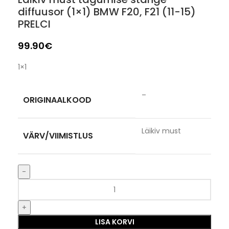
diffuusor (1×1) BMW F20, F21 (11-15)
PRELCI
99.90
€
1×1
–
ORIGINAALKOOD
Läikiv must
VÄRV/VIIMISTLUS
LISA KORVI