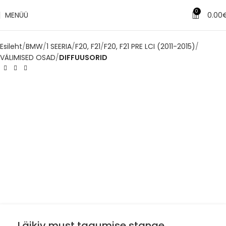
✔
Tarne 1–3 tööpäeva jooksul
0
MENÜÜ
0.00
Esileht
BMW
1 SEERIA
F20, F21
F20, F21 PRE LCI (2011-2015)
VÄLIMISED OSAD
DIFFUUSORID
Läikiv must tagumise stange