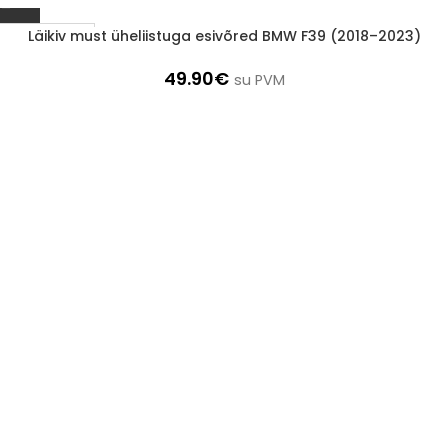
Läikiv must üheliistuga esivõred BMW F39 (2018–2023)
1-3 D.D.
49.90
€
su PVM