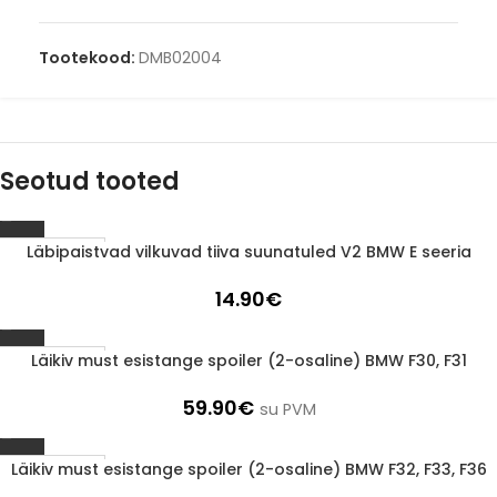
Tootekood:
DMB02004
Seotud tooted
Läbipaistvad vilkuvad tiiva suunatuled V2 BMW E seeria
1-3 D.D.
14.90
€
Läikiv must esistange spoiler (2-osaline) BMW F30, F31
1-3 D.D.
59.90
€
su PVM
Läikiv must esistange spoiler (2-osaline) BMW F32, F33, F36
1-3 D.D.