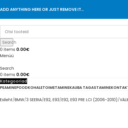
ADD ANYTHING HERE OR JUST REMOVE IT…
Search
0
items
0.00
€
Menüü
Search
0
items
0.00
€
Kategooriad
PEAMINE
POOD
KOHALETOIMETAMINE
KAUBA TAGASTAMINE
KONTAK
Esileht
BMW
3 SEERIA
E92, E93
E92, E93 PRE LCI (2006-2010)
VÄL