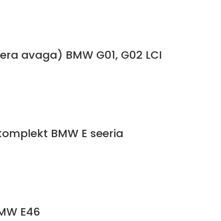
amera avaga) BMW G01, G02 LCI
 komplekt BMW E seeria
BMW E46