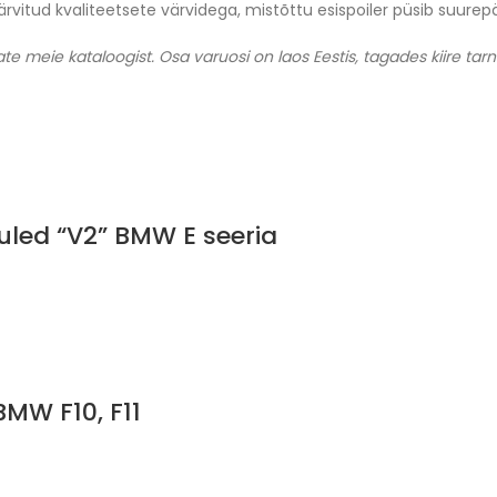
värvitud kvaliteetsete värvidega, mistõttu esispoiler püsib suur
te meie kataloogist. Osa varuosi on laos Eestis, tagades kiire tarn
uled “V2” BMW E seeria
BMW F10, F11