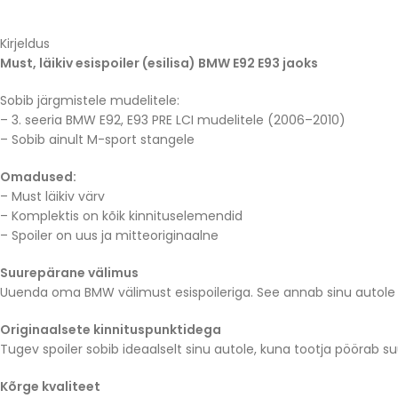
Kirjeldus
Must, läikiv esispoiler (esilisa) BMW E92 E93 jaoks
Sobib järgmistele mudelitele:
– 3. seeria BMW E92, E93 PRE LCI mudelitele (2006–2010)
– Sobib ainult M-sport stangele
Omadused:
– Must läikiv värv
– Komplektis on kõik kinnituselemendid
– Spoiler on uus ja mitteoriginaalne
Suurepärane välimus
Uuenda oma BMW välimust esispoileriga. See annab sinu autole 
Originaalsete kinnituspunktidega
Tugev spoiler sobib ideaalselt sinu autole, kuna tootja pöörab su
Kõrge kvaliteet