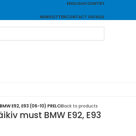
ENGLISH
COUNTRY
NEWSLETTER
CONTACT US
FAQS
 BMW E92, E93 (06-10) PRELCI
Back to products
läikiv must BMW E92, E93