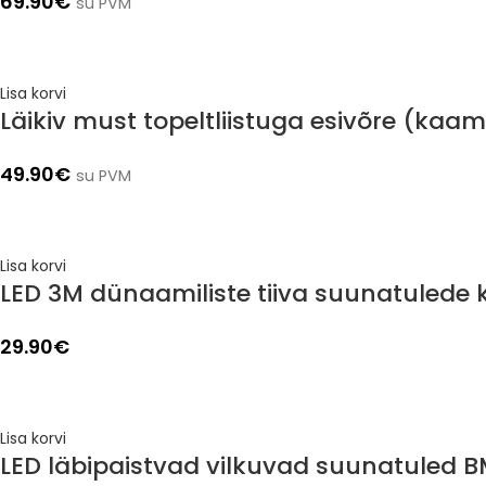
69.90
€
su PVM
Lisa korvi
Läikiv must topeltliistuga esivõre (ka
49.90
€
su PVM
Lisa korvi
LED 3M dünaamiliste tiiva suunatulede
29.90
€
Lisa korvi
LED läbipaistvad vilkuvad suunatuled 