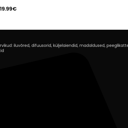
19.99
€
rvikud: iluvõred, difuusorid, küljelaiendid, madaldused, peeglikatted
id