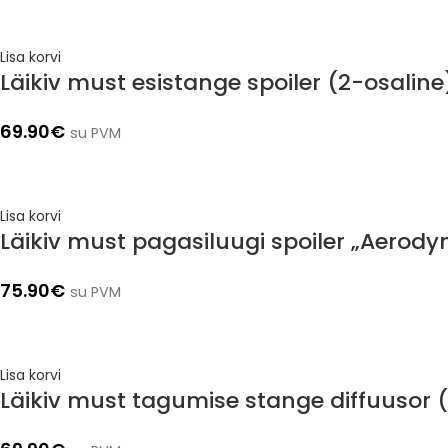
Lisa korvi
Läikiv must esistange spoiler (2-osalin
69.90
€
su PVM
Lisa korvi
Läikiv must pagasiluugi spoiler „Aerod
75.90
€
su PVM
Lisa korvi
Läikiv must tagumise stange diffuusor 