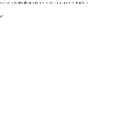
epärases seisukorras ka aastate möödudes.
e.