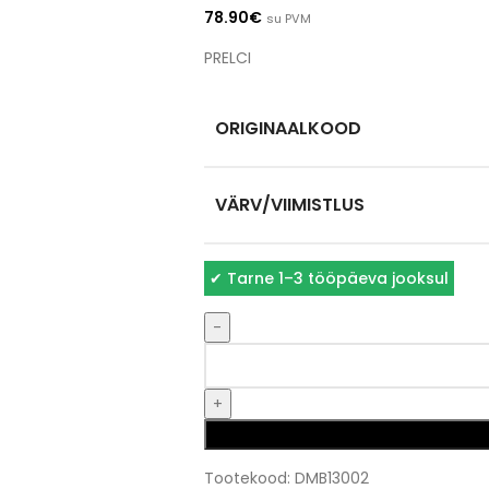
78.90
€
su PVM
PRELCI
ORIGINAALKOOD
VÄRV/VIIMISTLUS
✔
Tarne 1–3 tööpäeva jooksul
Tootekood:
DMB13002