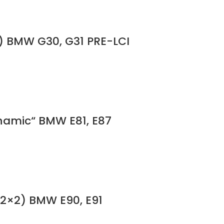
e) BMW G30, G31 PRE-LCI
ynamic“ BMW E81, E87
(2×2) BMW E90, E91