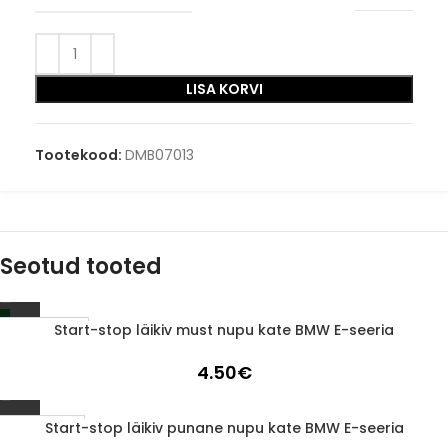
LISA KORVI
Tootekood:
DMB07013
Seotud tooted
Start-stop läikiv must nupu kate BMW E-seeria
LÄBIMÜÜDUD
4.50
€
Start-stop läikiv punane nupu kate BMW E-seeria
1-3 D.D.