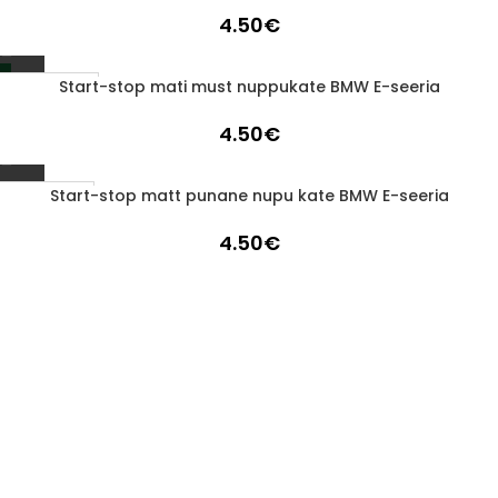
4.50
€
Start-stop mati must nuppukate BMW E-seeria
LÄBIMÜÜDUD
4.50
€
Start-stop matt punane nupu kate BMW E-seeria
1-3 D.D.
4.50
€