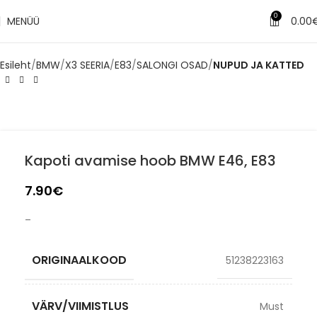
✔
0
MENÜÜ
0.00
Tarne 1–3 tööpäeva jooksul
Esileht
BMW
X3 SEERIA
E83
SALONGI OSAD
NUPUD JA KATTED
Kapoti avamise hoob BMW E46, E83
7.90
€
–
ORIGINAALKOOD
51238223163
VÄRV/VIIMISTLUS
Must