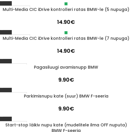
Multi-Media CIC iDrive kontrolleri ratas BMW-le (5 nupuga)
Läbimüüdud
14.90
€
Multi-Media CIC iDrive kontrolleri ratas BMW-le (7 nupuga)
Läbimüüdud
14.90
€
Pagasiluugi avamisnupp BMW
1-3 d.d.
9.90
€
Parkimisnupu kate (suur) BMW F-seeria
1-3 d.d.
9.90
€
Start-stop läikiv nupu kate (mudelitele ilma OFF nuputa)
1-3 d.d.
BMW F-seeria