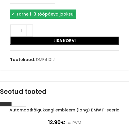
✔
Tarne 1–3 tööpäeva jooksul
LISA KORVI
Tootekood:
DMB41012
Seotud tooted
Automaatkäigukangi embleem (long) BMW F-seeria
1-3 d.d.
12.90
€
su PVM