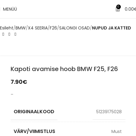
0
MENÜÜ
0.00
Esileht
BMW
X4 SEERIA
F26
SALONGI OSAD
NUPUD JA KATTED
Kapoti avamise hoob BMW F25, F26
7.90
€
–
ORIGINAALKOOD
51239175028
VÄRV/VIIMISTLUS
Must