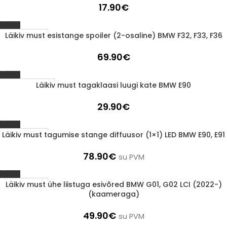
17.90
€
Läikiv must esistange spoiler (2-osaline) BMW F32, F33, F36
1-3 D.D.
69.90
€
Läikiv must tagaklaasi luugi kate BMW E90
LÄBIMÜÜDUD
29.90
€
Läikiv must tagumise stange diffuusor (1×1) LED BMW E90, E91
1-3 D.D.
78.90
€
su PVM
Läikiv must ühe liistuga esivõred BMW G01, G02 LCI (2022-)
1-3 D.D.
(kaameraga)
49.90
€
su PVM