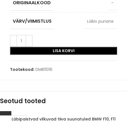
ORIGINAALKOOD
–
VÄRV/VIIMISTLUS
Läikiv punane
LISA KORVI
Tootekood:
DMB11016
Seotud tooted
Läbipaistvad vilkuvad tiiva suunatuled BMW F10, F11
1-3 D.D.