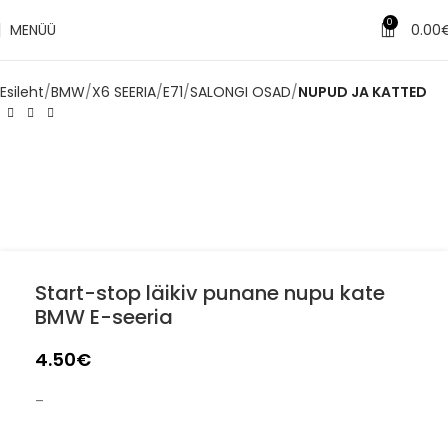
✔
Tarne 1–3 tööpäeva jooksul
0
MENÜÜ
0.00
Esileht
BMW
X6 SEERIA
E71
SALONGI OSAD
NUPUD JA KATTED
Start-stop läikiv punane nupu kate
BMW E-seeria
4.50
€
–