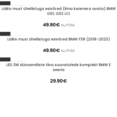
Läikiv must üheliistuga esivõred (ilma kaamera avata) BMW
1-3 D.D.
G01, G02 LCI
49.90
€
su PVM
Läikiv must üheliistuga esivõred BMW F39 (2018–2023)
1-3 D.D.
49.90
€
su PVM
LED 3M dünaamiliste tiiva suunatulede komplekt BMW E
1-3 D.D.
seeria
29.90
€