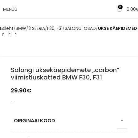
✔
Tarne 1–3 tööpäeva jooksul
0
MENÜÜ
0.00
Esileht
BMW
3 SEERIA
F30, F31
SALONGI OSAD
UKSE KÄEPIDEMED
Salongi uksekäepidemete „carbon”
viimistluskatted BMW F30, F31
29.90
€
–
ORIGINAALKOOD
–