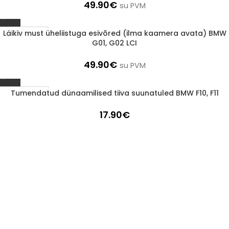
49.90
€
su PVM
Läikiv must üheliistuga esivõred (ilma kaamera avata) BMW
1-3 D.D.
G01, G02 LCI
49.90
€
su PVM
Tumendatud dünaamilised tiiva suunatuled BMW F10, F11
1-3 D.D.
17.90
€