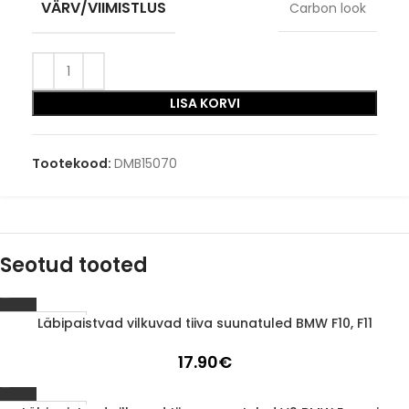
VÄRV/VIIMISTLUS
Carbon look
LISA KORVI
Tootekood:
DMB15070
Seotud tooted
Läbipaistvad vilkuvad tiiva suunatuled BMW F10, F11
1-3 D.D.
17.90
€