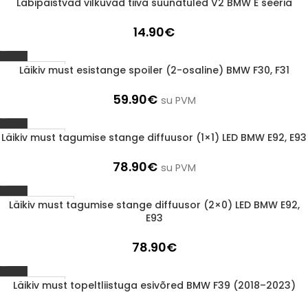
Läbipaistvad vilkuvad tiiva suunatuled V2 BMW E seeria
1-3 D.D.
14.90
€
Läikiv must esistange spoiler (2-osaline) BMW F30, F31
1-3 D.D.
59.90
€
su PVM
Läikiv must tagumise stange diffuusor (1×1) LED BMW E92, E93
1-3 D.D.
78.90
€
su PVM
Läikiv must tagumise stange diffuusor (2×0) LED BMW E92,
LÄBIMÜÜDUD
E93
78.90
€
Läikiv must topeltliistuga esivõred BMW F39 (2018–2023)
1-3 D.D.