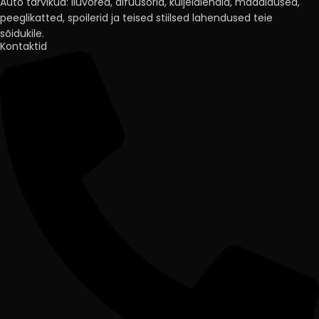
Auto tarvikud: iluvõred, difuusorid, küljelaiendid, madaldused,
peeglikatted, spoilerid ja teised stiilsed lahendused teie
sõidukile.
Kontaktid