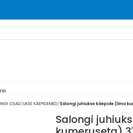
TID
ONGI OSAD
UKSE KÄEPIDEMED
Salongi juhiukse käepide (ilma k
Salongi juhiuk
kumeruseta) 3