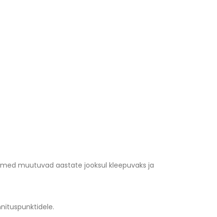
emed muutuvad aastate jooksul kleepuvaks ja
nnituspunktidele.