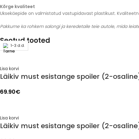
Kõrge kvaliteet
Uksekäepide on valmistatud vastupidavast plastikust. Kvaliteet
Pakkume ka rohkem salongi ja keredetaile teie autole, mida leiate
Seotud tooted
1-3 d.d.
1-3 d.d.
1-3 d.d.
1-3 d.d.
1-3 d.d.
1-3 d.d.
1-3 d.d.
1-3 d.d.
Lisa korvi
Läikiv must esistange spoiler (2-osaline
69.90
€
Lisa korvi
Läikiv must esistange spoiler (2-osalin