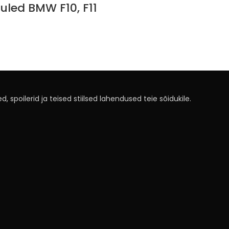
led BMW F10, F11
, spoilerid ja teised stiilsed lahendused teie sõidukile.