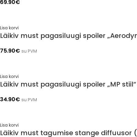
69.90
€
Lisa korvi
Läikiv must pagasiluugi spoiler „Aerod
75.90
€
su PVM
Lisa korvi
Läikiv must pagasiluugi spoiler „MP stii
34.90
€
su PVM
Lisa korvi
Läikiv must tagumise stange diffuusor 