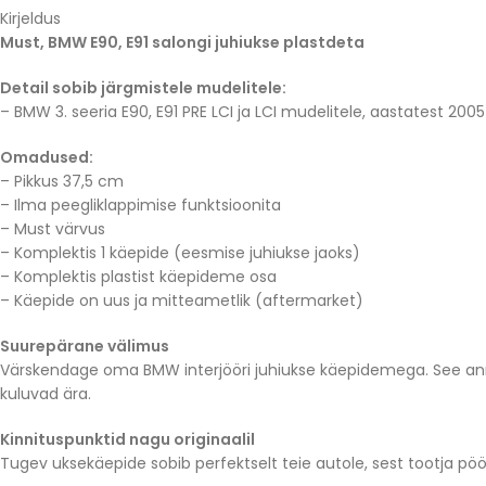
Kirjeldus
Must, BMW E90, E91 salongi juhiukse plastdeta
Detail sobib järgmistele mudelitele:
– BMW 3. seeria E90, E91 PRE LCI ja LCI mudelitele, aastatest 200
Omadused:
– Pikkus 37,5 cm
– Ilma peegliklappimise funktsioonita
– Must värvus
– Komplektis 1 käepide (eesmise juhiukse jaoks)
– Komplektis plastist käepideme osa
– Käepide on uus ja mitteametlik (aftermarket)
Suurepärane välimus
Värskendage oma BMW interjööri juhiukse käepidemega. See ann
kuluvad ära.
Kinnituspunktid nagu originaalil
Tugev uksekäepide sobib perfektselt teie autole, sest tootja pöö