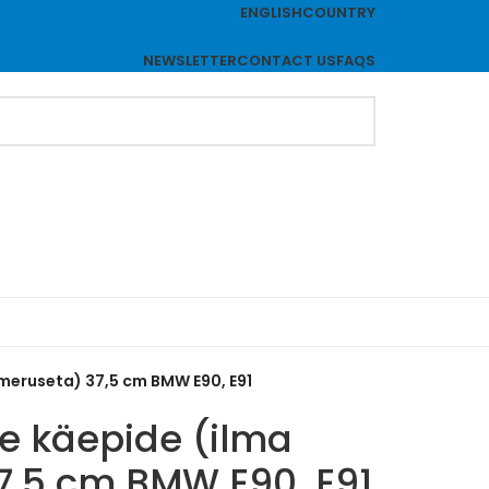
ENGLISH
COUNTRY
NEWSLETTER
CONTACT US
FAQS
umeruseta) 37,5 cm BMW E90, E91
se käepide (ilma
7,5 cm BMW E90, E91