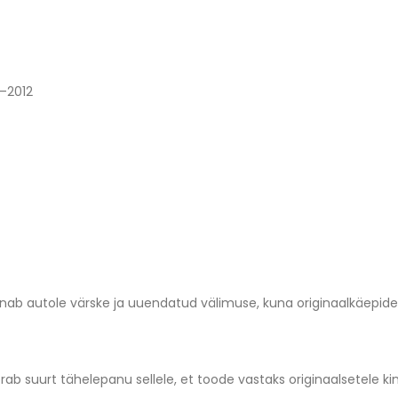
5–2012
ab autole värske ja uuendatud välimuse, kuna originaalkäepid
rab suurt tähelepanu sellele, et toode vastaks originaalsetele ki