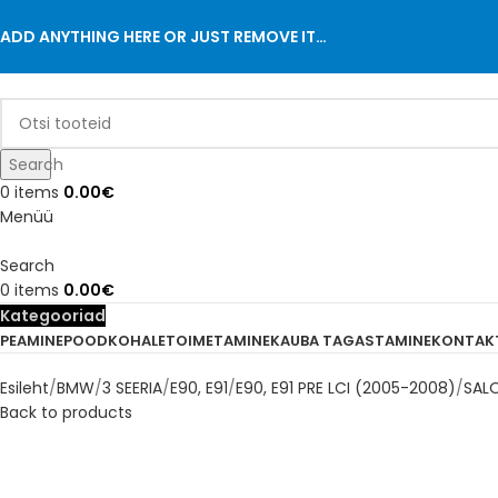
ADD ANYTHING HERE OR JUST REMOVE IT…
Search
0
items
0.00
€
Menüü
Search
0
items
0.00
€
Kategooriad
PEAMINE
POOD
KOHALETOIMETAMINE
KAUBA TAGASTAMINE
KONTAK
Esileht
BMW
3 SEERIA
E90, E91
E90, E91 PRE LCI (2005-2008)
SAL
Back to products