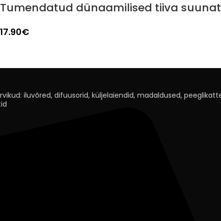
Tumendatud dünaamilised tiiva suunatu
17.90
€
rvikud: iluvõred, difuusorid, küljelaiendid, madaldused, peeglikatted
id