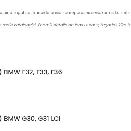
ne pind tagab, et käepide püsib suurepärases seisukorras ka mit
 meie kataloogist. Enamik detaile on laos Leedus, tagades kiire ta
) BMW F32, F33, F36
e) BMW G30, G31 LCI