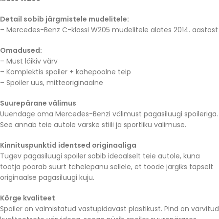
Detail sobib järgmistele mudelitele:
– Mercedes-Benz C-klassi W205 mudelitele alates 2014. aastast
Omadused:
– Must läikiv värv
– Komplektis spoiler + kahepoolne teip
– Spoiler uus, mitteoriginaalne
Suurepärane välimus
Uuendage oma Mercedes-Benzi välimust pagasiluugi spoileriga.
See annab teie autole värske stiili ja sportliku välimuse.
Kinnituspunktid identsed originaaliga
Tugev pagasiluugi spoiler sobib ideaalselt teie autole, kuna
tootja pöörab suurt tähelepanu sellele, et toode järgiks täpselt
originaalse pagasiluugi kuju.
Kõrge kvaliteet
Spoiler on valmistatud vastupidavast plastikust. Pind on värvitud