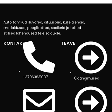
Auto tarvikud: iluvõred, difuusorid, küljelaiendid,
madaldused, peeglikatted, spoilerid ja teised
stiilsed lahendused teie sõidukile.
KONTAKTID
TEAVE
+37063831087
Üldtingimused