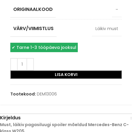
ORIGINAALKOOD
–
VÄRV/VIIMISTLUS
Läikiv must
✔
Tarne 1–3 tööpäeva jooksul
LISA KORVI
Tootekood:
DEM13006
Kirjeldus
Must, läikiv pagasiluugi spoiler mõeldud Mercedes-Benz C-
klass W205