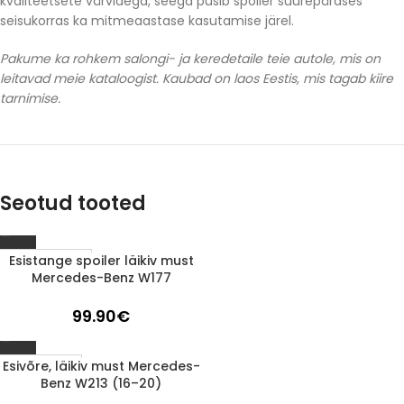
kvaliteetsete värvidega, seega püsib spoiler suurepärases
seisukorras ka mitmeaastase kasutamise järel.
Pakume ka rohkem salongi- ja keredetaile teie autole, mis on
leitavad meie kataloogist. Kaubad on laos Eestis, mis tagab kiire
tarnimise.
Seotud tooted
Esistange spoiler läikiv must
Läbimüüdud
Mercedes-Benz W177
99.90
€
Esivõre, läikiv must Mercedes-
1-3 d.d.
Benz W213 (16–20)