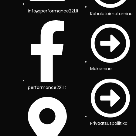
info@performance221.lt
Kohaletoimetamine
Maksmine
performance221.lt
Privaatsuspoliitika