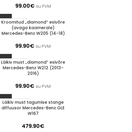
99.00
€
su PVM
Kroomitud „diamond“ esivõre
1-3 d.d.
(avaga kaamerale)
Mercedes-Benz W205 (14–18)
99.90
€
su PVM
Läikiv must „diamond“ esivõre
1-3 d.d.
Mercedes-Benz W212 (2013–
2016)
99.90
€
su PVM
Läikiv must tagumise stange
Läbimüüdud
diffuusor Mercedes-Benz GLE
W167
479.90
€