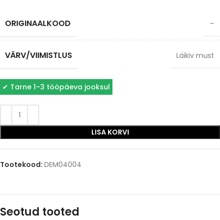
ORIGINAALKOOD
–
VÄRV/VIIMISTLUS
Läikiv must
✔
Tarne 1–3 tööpäeva jooksul
LISA KORVI
Tootekood:
DEM04004
Seotud tooted