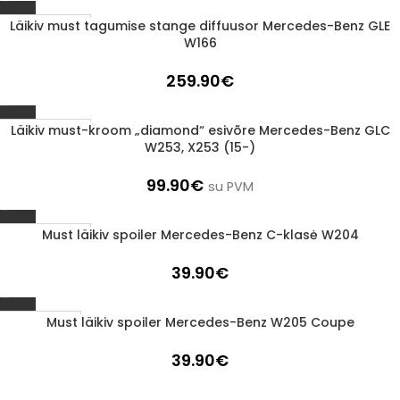
Läikiv must tagumise stange diffuusor Mercedes-Benz GLE
Läbimüüdud
W166
259.90
€
Läikiv must-kroom „diamond“ esivõre Mercedes-Benz GLC
Läbimüüdud
W253, X253 (15-)
99.90
€
su PVM
Must läikiv spoiler Mercedes-Benz C-klasė W204
Läbimüüdud
39.90
€
Must läikiv spoiler Mercedes-Benz W205 Coupe
1-3 d.d.
39.90
€