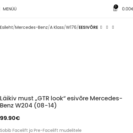
0
MENÜÜ
0.00
Esileht
Mercedes-Benz
A Klass
W176
EESIVÕRE
Läikiv must „GTR look“ esivõre Mercedes-
Benz W204 (08-14)
99.90
€
Sobib Facelift ja Pre-Facelift mudelitele