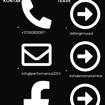
KONTAKTID
TEAVE
+37063831087
Üldtingimused
info@performance221.lt
Kohaletoimetamine