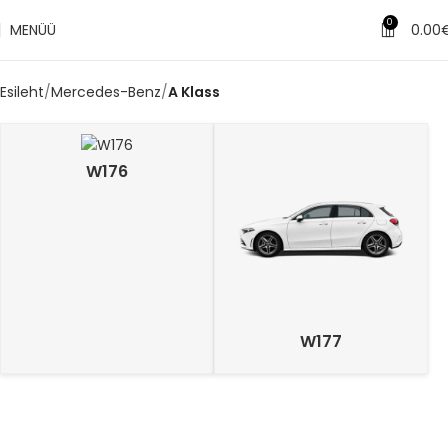
0
MENÜÜ
0.00
Esileht
Mercedes-Benz
A Klass
W176
W177