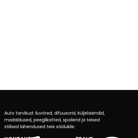
Auto tarvikud: iluvõred, difuusorid, küljelaiendid,
madaldused, peeglikatted, spoilerid ja teised
stiilsed lahendused teie sõidukile.