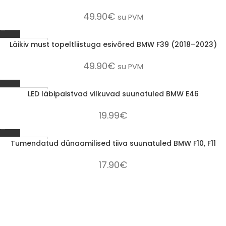
49.90
€
su PVM
Läikiv must topeltliistuga esivõred BMW F39 (2018–2023)
1-3 D.D.
49.90
€
su PVM
LED läbipaistvad vilkuvad suunatuled BMW E46
1-3 D.D.
19.99
€
Tumendatud dünaamilised tiiva suunatuled BMW F10, F11
1-3 D.D.
17.90
€