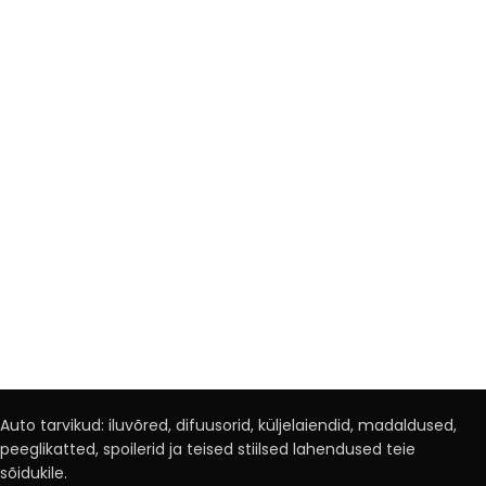
Auto tarvikud: iluvõred, difuusorid, küljelaiendid, madaldused,
peeglikatted, spoilerid ja teised stiilsed lahendused teie
sõidukile.