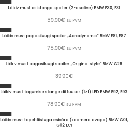
Läikiv must esistange spoiler (2-osaline) BMW F30, F31
1-3 D.D.
59.90
€
su PVM
Läikiv must pagasiluugi spoiler „Aerodynamic“ BMW E81, E87
1-3 D.D.
75.90
€
su PVM
Läikiv must pagasiluugi spoiler „Original style“ BMW G26
1-3 D.D.
39.90
€
Läikiv must tagumise stange diffuusor (1×1) LED BMW E92, E93
1-3 D.D.
78.90
€
su PVM
Läikiv must topeltliistuga esivõre (kaamera avaga) BMW G01,
1-3 D.D.
G02 LCI