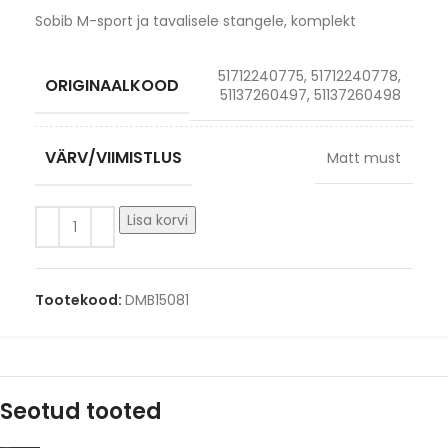
Sobib M-sport ja tavalisele stangele, komplekt
51712240775, 51712240778,
ORIGINAALKOOD
51137260497, 51137260498
VÄRV/VIIMISTLUS
Matt must
Lisa korvi
Tootekood:
DMB15081
Seotud tooted