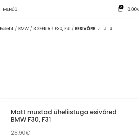
✔
Tarne 1–3 tööpäeva jooksul
0
MENÜÜ
0.00
Esileht
BMW
3 SEERIA
F30, F31
EESIVÕRE
Matt mustad üheliistuga esivõred
BMW F30, F31
28.90
€