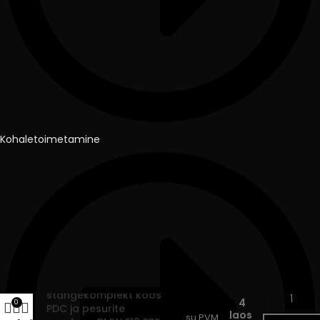
Kohaletoimetamine
M-sport
stangekomplekt koos
229.90
€
4
0
PDC ja pesurite
laos
su PVM