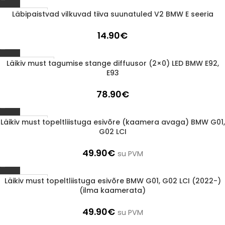
Läbipaistvad vilkuvad tiiva suunatuled V2 BMW E seeria
1-3 D.D.
14.90
€
Läikiv must tagumise stange diffuusor (2×0) LED BMW E92,
LÄBIMÜÜDUD
E93
78.90
€
Läikiv must topeltliistuga esivõre (kaamera avaga) BMW G01,
1-3 D.D.
G02 LCI
49.90
€
su PVM
Läikiv must topeltliistuga esivõre BMW G01, G02 LCI (2022-)
1-3 D.D.
(ilma kaamerata)
49.90
€
su PVM