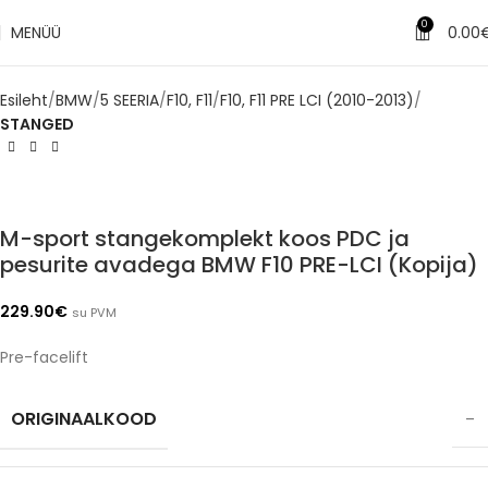
✔
Tarne 1–3 tööpäeva jooksul
0
MENÜÜ
0.00
Esileht
BMW
5 SEERIA
F10, F11
F10, F11 PRE LCI (2010-2013)
STANGED
M-sport stangekomplekt koos PDC ja
pesurite avadega BMW F10 PRE-LCI (Kopija)
229.90
€
su PVM
Pre-facelift
ORIGINAALKOOD
–