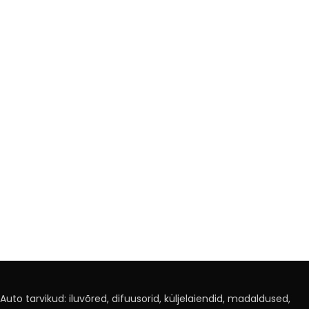
Auto tarvikud: iluvõred, difuusorid, küljelaiendid, madaldused,