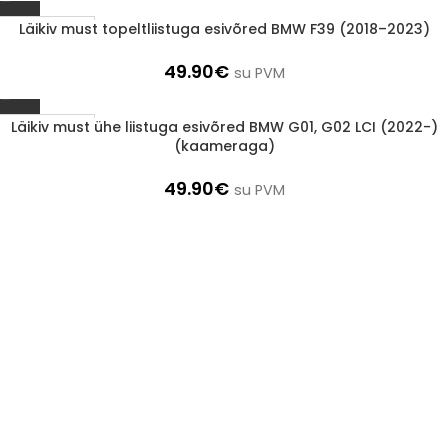
Läikiv must topeltliistuga esivõred BMW F39 (2018–2023)
1-3 D.D.
49.90
€
su PVM
Läikiv must ühe liistuga esivõred BMW G01, G02 LCI (2022-)
1-3 D.D.
(kaameraga)
49.90
€
su PVM