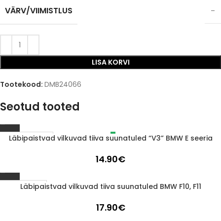
VÄRV/VIIMISTLUS
–
LISA KORVI
Tootekood:
DMB24066
Seotud tooted
Läbipaistvad vilkuvad tiiva suunatuled “V3” BMW E seeria
LÄBIMÜÜDUD
14.90
€
Läbipaistvad vilkuvad tiiva suunatuled BMW F10, F11
1-3 D.D.
17.90
€