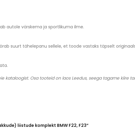
b autole värskema ja sportlikuma ilme.
örab suurt tähelepanu sellele, et toode vastaks täpselt originaals
ata.
eie kataloogist. Osa tooteid on laos Leedus, seega tagame kiire ta
akkude) liistude komplekt BMW F22, F23”