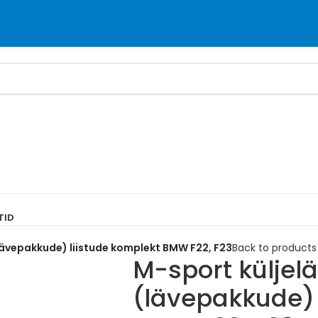
TID
lävepakkude) liistude komplekt BMW F22, F23
Back to products
M-sport küljel
(lävepakkude) 