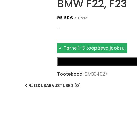
BMW F22, F23
99.90
€
su PVM
–
✔
Tarne 1–3 tööpäeva jooksul
Tootekood:
DMB04027
KIRJELDUS
ARVUSTUSED (0)