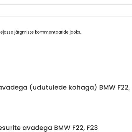
tsejasse järgmiste kommentaaride jaoks.
i avadega (udutulede kohaga) BMW F22,
esurite avadega BMW F22, F23