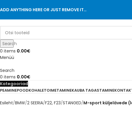
ADD ANYTHING HERE OR JUST REMOVE IT…
Search
0
items
0.00
€
Menüü
Search
0
items
0.00
€
Kategooriad
PEAMINE
POOD
KOHALETOIMETAMINE
KAUBA TAGASTAMINE
KONTAK
Esileht
BMW
2 SEERIA
F22, F23
STANGED
M-sport küljelävede (