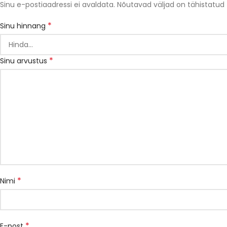
Sinu e-postiaadressi ei avaldata.
Nõutavad väljad on tähistatud
*
Sinu hinnang
*
Sinu arvustus
*
Nimi
*
E-post