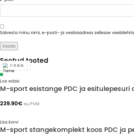
Salvesta minu nimi, e-posti- ja veebiaadress sellesse veebilehi
Seotud tooted
Läbimüüdud
1-3 d.d.
1-3 d.d.
1-3 d.d.
Loe edasi
M-sport esistange PDC ja esitulepesur
239.90
€
su PVM
Lisa korvi
M-sport stangekomplekt koos PDC ja p