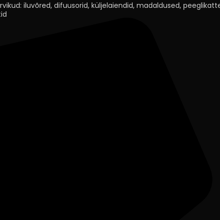
rvikud: iluvõred, difuusorid, küljelaiendid, madaldused, peeglikatted
id