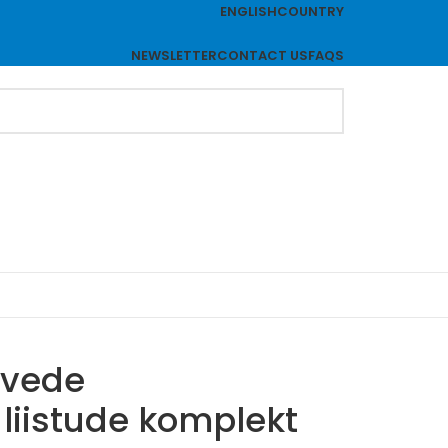
ENGLISH
COUNTRY
NEWSLETTER
CONTACT US
FAQS
ävede
liistude komplekt