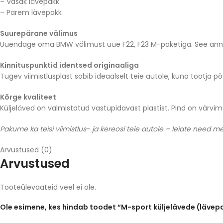
– Vasak lävepakk
– Parem lävepakk
Suurepärane välimus
Uuendage oma BMW välimust uue F22, F23 M-paketiga. See anna
Kinnituspunktid identsed originaaliga
Tugev viimistlusplast sobib ideaalselt teie autole, kuna tootja pö
Kõrge kvaliteet
Küljeläved on valmistatud vastupidavast plastist. Pind on värvim
Pakume ka teisi viimistlus- ja kereosi teie autole – leiate need m
Arvustused (0)
Arvustused
Tooteülevaateid veel ei ole.
Ole esimene, kes hindab toodet “M-sport küljelävede (lävep