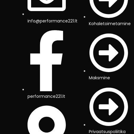
info@performance221.lt
Kohaletoimetamine
Maksmine
performance221.lt
Privaatsuspoliitika