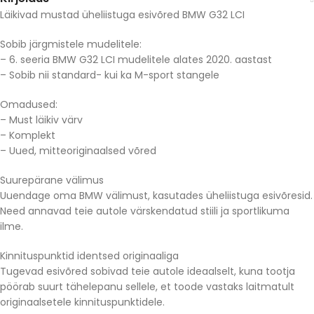
Läikivad mustad üheliistuga esivõred BMW G32 LCI
Sobib järgmistele mudelitele:
– 6. seeria BMW G32 LCI mudelitele alates 2020. aastast
– Sobib nii standard- kui ka M-sport stangele
Omadused:
– Must läikiv värv
– Komplekt
– Uued, mitteoriginaalsed võred
Suurepärane välimus
Uuendage oma BMW välimust, kasutades üheliistuga esivõresid.
Need annavad teie autole värskendatud stiili ja sportlikuma
ilme.
Kinnituspunktid identsed originaaliga
Tugevad esivõred sobivad teie autole ideaalselt, kuna tootja
pöörab suurt tähelepanu sellele, et toode vastaks laitmatult
originaalsetele kinnituspunktidele.