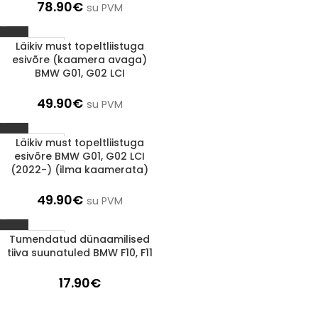
78.90
€
su PVM
Läikiv must topeltliistuga
1-3 d.d.
esivõre (kaamera avaga)
BMW G01, G02 LCI
49.90
€
su PVM
Läikiv must topeltliistuga
1-3 d.d.
esivõre BMW G01, G02 LCI
(2022-) (ilma kaamerata)
49.90
€
su PVM
Tumendatud dünaamilised
1-3 d.d.
tiiva suunatuled BMW F10, F11
17.90
€