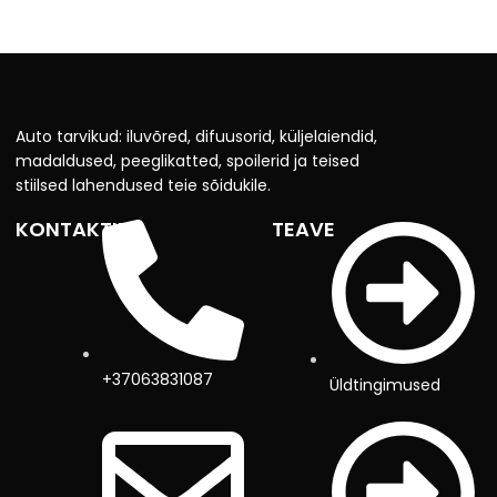
Auto tarvikud: iluvõred, difuusorid, küljelaiendid,
madaldused, peeglikatted, spoilerid ja teised
stiilsed lahendused teie sõidukile.
KONTAKTID
TEAVE
+37063831087
Üldtingimused