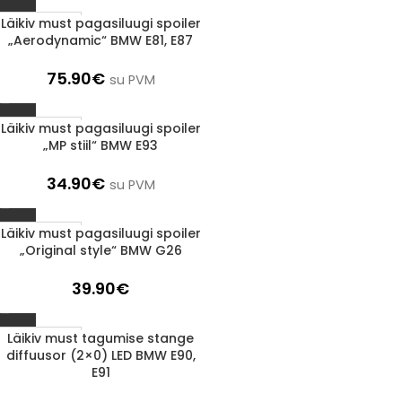
Läikiv must pagasiluugi spoiler
1-3 d.d.
„Aerodynamic“ BMW E81, E87
75.90
€
su PVM
Läikiv must pagasiluugi spoiler
1-3 d.d.
„MP stiil“ BMW E93
34.90
€
su PVM
Läikiv must pagasiluugi spoiler
1-3 d.d.
„Original style“ BMW G26
39.90
€
Läikiv must tagumise stange
1-3 d.d.
diffuusor (2×0) LED BMW E90,
E91