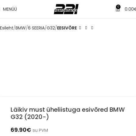
0
MENÜÜ
0.00
Esileht
BMW
6 SEERIA
G32
EESIVÕRE
Läikiv must üheliistuga esivõred BMW
G32 (2020-)
69.90
€
su PVM