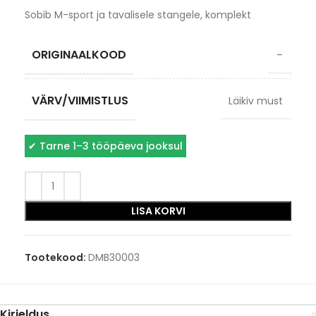
Sobib M-sport ja tavalisele stangele, komplekt
ORIGINAALKOOD
–
VÄRV/VIIMISTLUS
Läikiv must
✔
Tarne 1–3 tööpäeva jooksul
LISA KORVI
Tootekood:
DMB30003
Kirjeldus