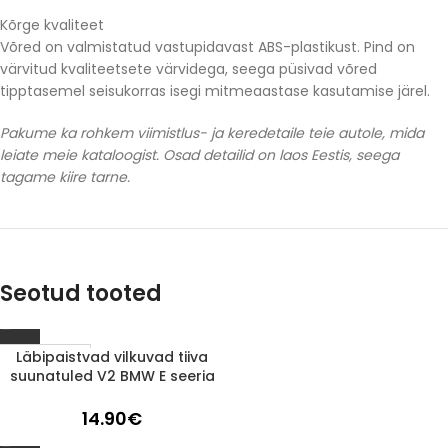
Kõrge kvaliteet
Võred on valmistatud vastupidavast ABS-plastikust. Pind on
värvitud kvaliteetsete värvidega, seega püsivad võred
tipptasemel seisukorras isegi mitmeaastase kasutamise järel.
Pakume ka rohkem viimistlus- ja keredetaile teie autole, mida
leiate meie kataloogist. Osad detailid on laos Eestis, seega
tagame kiire tarne.
Seotud tooted
Läbipaistvad vilkuvad tiiva
1-3 d.d.
suunatuled V2 BMW E seeria
14.90
€