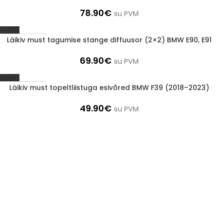
78.90
€
su PVM
Läikiv must tagumise stange diffuusor (2×2) BMW E90, E91
1-3 D.D.
69.90
€
su PVM
Läikiv must topeltliistuga esivõred BMW F39 (2018–2023)
1-3 D.D.
49.90
€
su PVM