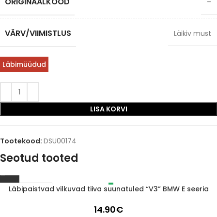
ORIGINAALKOOD
–
VÄRV/VIIMISTLUS
Läikiv must
Läbimüüdud
LISA KORVI
Tootekood:
DSU00174
Seotud tooted
Läbipaistvad vilkuvad tiiva suunatuled “V3” BMW E seeria
LÄBIMÜÜDUD
14.90
€