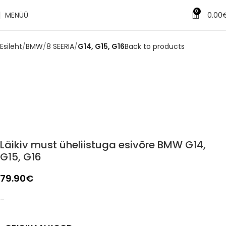
0
MENÜÜ
0.00
Esileht
BMW
8 SEERIA
G14, G15, G16
Back to products
Läikiv must üheliistuga esivõre BMW G14,
G15, G16
79.90
€
–