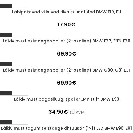
Läbipaistvad vilkuvad tiiva suunatuled BMW F10, F11
1-3 D.D.
17.90
€
Läikiv must esistange spoiler (2-osaline) BMW F32, F33, F36
1-3 D.D.
69.90
€
Läikiv must esistange spoiler (2-osaline) BMW G30, G31 LCI
1-3 D.D.
69.90
€
Läikiv must pagasiluugi spoiler „MP stiil“ BMW E93
1-3 D.D.
34.90
€
su PVM
Läikiv must tagumise stange diffuusor (1×1) LED BMW E90, E91
1-3 D.D.