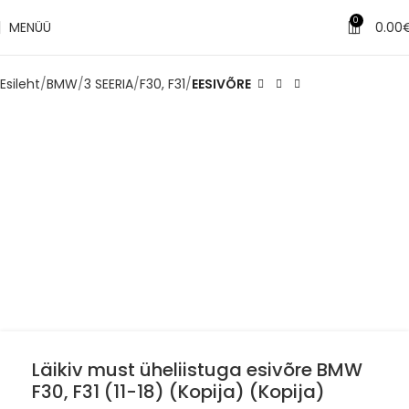
0
MENÜÜ
0.00
Esileht
BMW
3 SEERIA
F30, F31
EESIVÕRE
Läikiv must üheliistuga esivõre BMW
F30, F31 (11-18) (Kopija) (Kopija)