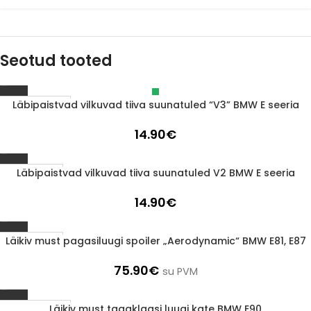
Seotud tooted
Läbipaistvad vilkuvad tiiva suunatuled “V3” BMW E seeria
Läbimüüdud
14.90
€
Läbipaistvad vilkuvad tiiva suunatuled V2 BMW E seeria
1-3 d.d.
14.90
€
Läikiv must pagasiluugi spoiler „Aerodynamic“ BMW E81, E87
1-3 d.d.
75.90
€
su PVM
Läikiv must tagaklaasi luugi kate BMW E90
Läbimüüdud