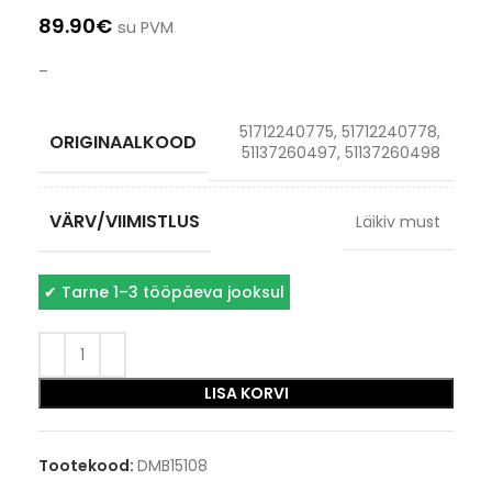
89.90
€
su PVM
–
51712240775, 51712240778,
ORIGINAALKOOD
51137260497, 51137260498
VÄRV/VIIMISTLUS
Läikiv must
✔
Tarne 1–3 tööpäeva jooksul
LISA KORVI
Tootekood:
DMB15108