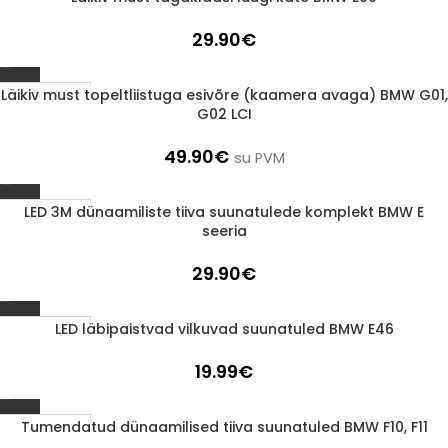
29.90
€
Läikiv must topeltliistuga esivõre (kaamera avaga) BMW G01,
1-3 d.d.
G02 LCI
49.90
€
su PVM
LED 3M dünaamiliste tiiva suunatulede komplekt BMW E
1-3 d.d.
seeria
29.90
€
LED läbipaistvad vilkuvad suunatuled BMW E46
1-3 d.d.
19.99
€
Tumendatud dünaamilised tiiva suunatuled BMW F10, F11
1-3 d.d.