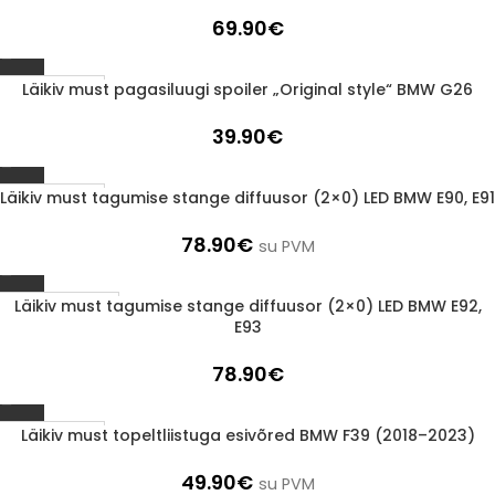
69.90
€
Läikiv must pagasiluugi spoiler „Original style“ BMW G26
1-3 D.D.
39.90
€
Läikiv must tagumise stange diffuusor (2×0) LED BMW E90, E91
1-3 D.D.
78.90
€
su PVM
Läikiv must tagumise stange diffuusor (2×0) LED BMW E92,
LÄBIMÜÜDUD
E93
78.90
€
Läikiv must topeltliistuga esivõred BMW F39 (2018–2023)
1-3 D.D.
49.90
€
su PVM