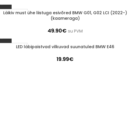
Läikiv must ühe liistuga esivõred BMW G01, G02 LCI (2022-)
1-3 D.D.
(kaameraga)
49.90
€
su PVM
LED läbipaistvad vilkuvad suunatuled BMW E46
1-3 D.D.
19.99
€