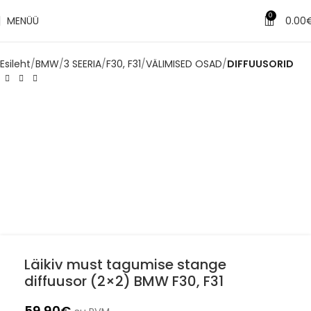
✔
Tarne 1–3 tööpäeva jooksul
0
MENÜÜ
0.00
Esileht
BMW
3 SEERIA
F30, F31
VÄLIMISED OSAD
DIFFUUSORID
Läikiv must tagumise stange
diffuusor (2×2) BMW F30, F31
59.90
€