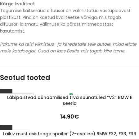
Kõrge kvaliteet
Tagumise kaitseraua difuusor on valmistatud vastupidavast
plastikust. Pind on kaetud kvaliteetse värviga, mis tagab
difuusori laitmatu välimuse ka pärast mitmeaastast
kasutamist.
Pakume ka teisi viimistlus- ja keredetaile teie autole, mida leiate
meie kataloogist. Osad on laos Eestis, mis tagab kiire tarne.
Seotud tooted
Läbipaistvad dünaamilised tiiva suunatuled “V2” BMW E
LÄBIMÜÜDUD
seeria
14.90
€
Läikiv must esistange spoiler (2-osaline) BMW F32, F33, F36
1-3 D.D.