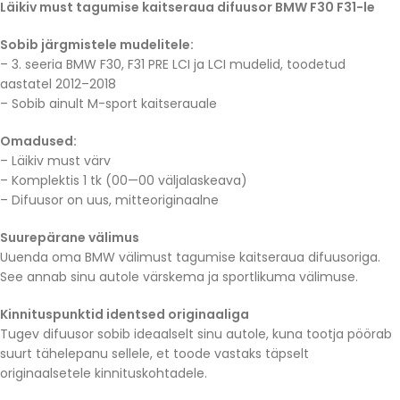
Läikiv must tagumise kaitseraua difuusor BMW F30 F31-le
Sobib järgmistele mudelitele:
– 3. seeria BMW F30, F31 PRE LCI ja LCI mudelid, toodetud
aastatel 2012–2018
– Sobib ainult M-sport kaitserauale
Omadused:
– Läikiv must värv
– Komplektis 1 tk (00—00 väljalaskeava)
– Difuusor on uus, mitteoriginaalne
Suurepärane välimus
Uuenda oma BMW välimust tagumise kaitseraua difuusoriga.
See annab sinu autole värskema ja sportlikuma välimuse.
Kinnituspunktid identsed originaaliga
Tugev difuusor sobib ideaalselt sinu autole, kuna tootja pöörab
suurt tähelepanu sellele, et toode vastaks täpselt
originaalsetele kinnituskohtadele.