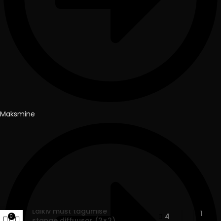
Maksmine
Läikiv must tagumise
59.90
€
4
0
stange diffuusor (2×2)