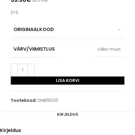
su PVM
2×2
ORIGINAALKOOD
–
VÄRV/VIIMISTLUS
Läikiv must
LISA KORVI
Tootekood:
DMB15020
KIRJELDUS
Kirjeldus