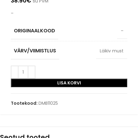
38.90
€
su PVM
–
ORIGINAALKOOD
–
VÄRV/VIIMISTLUS
Läikiv must
LISA KORVI
Tootekood:
DMB11025
Seotud tooted