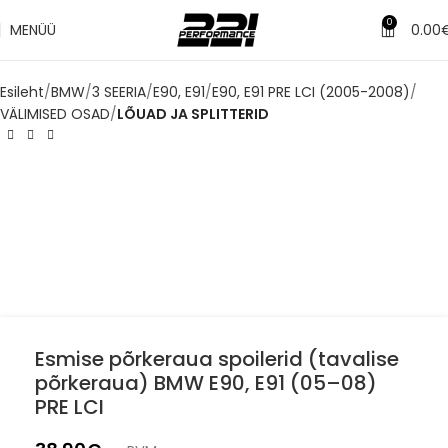
✔
Tarne 1–3 tööpäeva jooksul
0
MENÜÜ
0.00
Esileht
BMW
3 SEERIA
E90, E91
E90, E91 PRE LCI (2005-2008)
VÄLIMISED OSAD
LÕUAD JA SPLITTERID
Esmise põrkeraua spoilerid (tavalise
põrkeraua) BMW E90, E91 (05–08)
PRE LCI