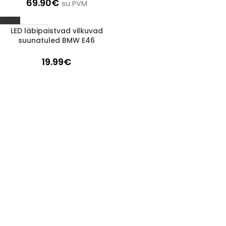
69.90
€
su PVM
LED läbipaistvad vilkuvad
1-3 D.D.
suunatuled BMW E46
19.99
€