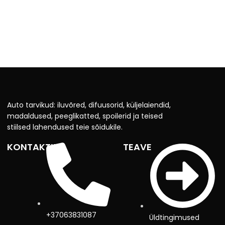
Auto tarvikud: iluvõred, difuusorid, küljelaiendid,
madaldused, peeglikatted, spoilerid ja teised
stiilsed lahendused teie sõidukile.
KONTAKTID
TEAVE
+37063831087
Üldtingimused