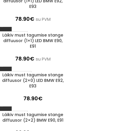
diffuusor (1×1) LED BMW E92,
E93
78.90
€
su PVM
Läikiv must tagumise stange
1-3 D.D.
diffuusor (1×1) LED BMW E90,
E91
78.90
€
su PVM
Läikiv must tagumise stange
LÄBIMÜÜDUD
diffuusor (2×0) LED BMW E92,
E93
78.90
€
Läikiv must tagumise stange
1-3 D.D.
diffuusor (2×2) BMW E90, E91