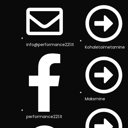
info@performance221.lt
Kohaletoimetamine
Maksmine
performance221.lt