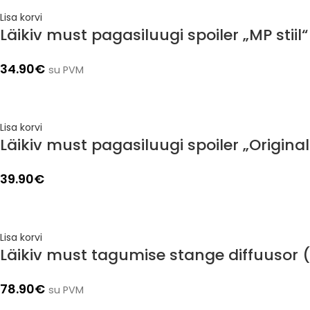
Lisa korvi
Läikiv must pagasiluugi spoiler „MP stii
34.90
€
su PVM
Lisa korvi
Läikiv must pagasiluugi spoiler „Origina
39.90
€
Lisa korvi
Läikiv must tagumise stange diffuusor 
78.90
€
su PVM