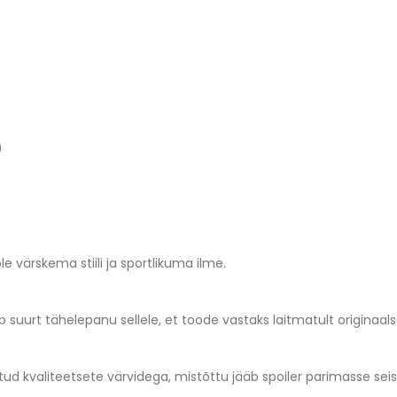
)
värskema stiili ja sportlikuma ilme.
 suurt tähelepanu sellele, et toode vastaks laitmatult originaals
ärvitud kvaliteetsete värvidega, mistõttu jääb spoiler parimasse 