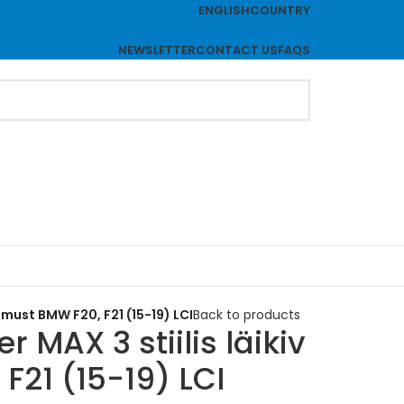
ENGLISH
COUNTRY
NEWSLETTER
CONTACT US
FAQS
v must BMW F20, F21 (15-19) LCI
Back to products
r MAX 3 stiilis läikiv
F21 (15-19) LCI