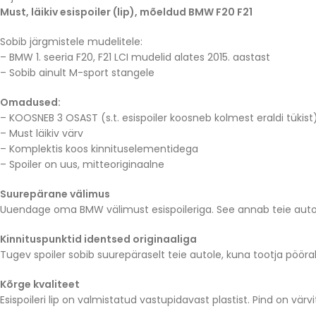
Must, läikiv esispoiler (lip), mõeldud BMW F20 F21
Sobib järgmistele mudelitele:
– BMW 1. seeria F20, F21 LCI mudelid alates 2015. aastast
– Sobib ainult M-sport stangele
Omadused:
– KOOSNEB 3 OSAST (s.t. esispoiler koosneb kolmest eraldi tükist
– Must läikiv värv
– Komplektis koos kinnituselementidega
– Spoiler on uus, mitteoriginaalne
Suurepärane välimus
Uuendage oma BMW välimust esispoileriga. See annab teie autole 
Kinnituspunktid identsed originaaliga
Tugev spoiler sobib suurepäraselt teie autole, kuna tootja pöörab
Kõrge kvaliteet
Esispoileri lip on valmistatud vastupidavast plastist. Pind on v