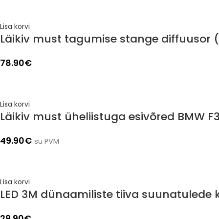
Lisa korvi
Läikiv must tagumise stange diffuusor 
78.90
€
Lisa korvi
Läikiv must üheliistuga esivõred BMW F
49.90
€
su PVM
Lisa korvi
LED 3M dünaamiliste tiiva suunatulede
29.90
€