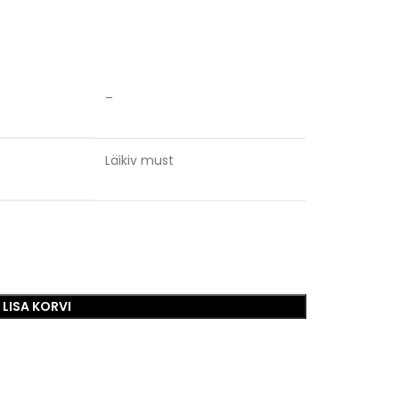
–
Läikiv must
LISA KORVI