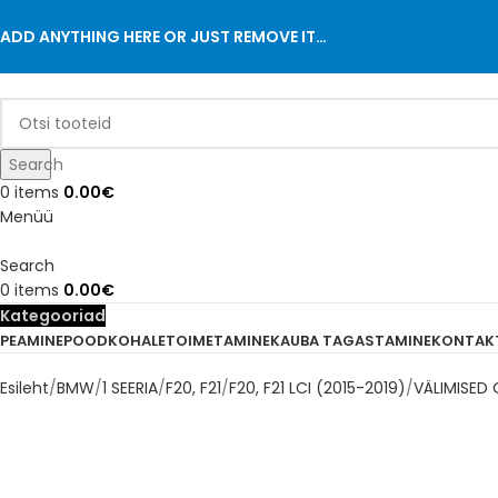
ADD ANYTHING HERE OR JUST REMOVE IT…
Search
0
items
0.00
€
Menüü
Search
0
items
0.00
€
Kategooriad
PEAMINE
POOD
KOHALETOIMETAMINE
KAUBA TAGASTAMINE
KONTAK
Esileht
BMW
1 SEERIA
F20, F21
F20, F21 LCI (2015-2019)
VÄLIMISED