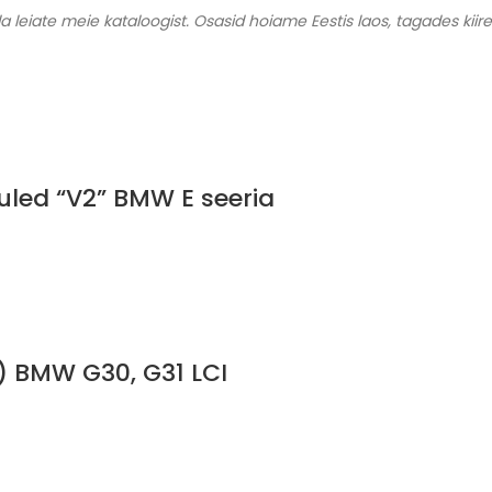
a leiate meie kataloogist. Osasid hoiame Eestis laos, tagades kii
uled “V2” BMW E seeria
e) BMW G30, G31 LCI