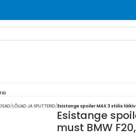
TID
 OSAD
LÕUAD JA SPLITTERID
Esistange spoiler MAX 3 stiilis läiki
Esistange spoile
must BMW F20, 