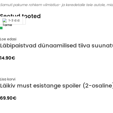
Samuti pakume rohkem viimistlus- ja keredetaile teie autole, mid
Seotud tooted
Läbimüüdud
Läbimüüdud
1-3 d.d.
1-3 d.d.
1-3 d.d.
1-3 d.d.
1-3 d.d.
1-3 d.d.
Loe edasi
Läbipaistvad dünaamilised tiiva suunat
14.90
€
Lisa korvi
Läikiv must esistange spoiler (2-osalin
69.90
€