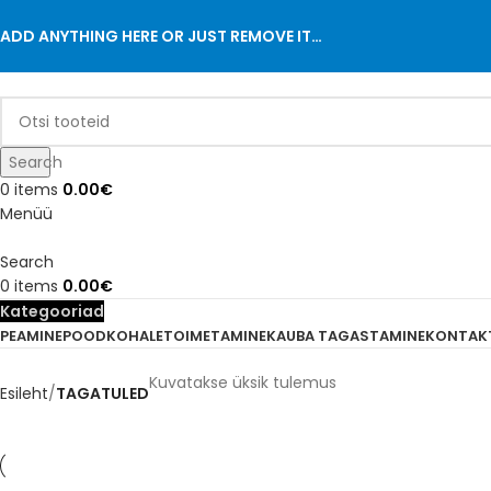
ADD ANYTHING HERE OR JUST REMOVE IT…
Search
0
items
0.00
€
Menüü
Search
0
items
0.00
€
Kategooriad
PEAMINE
POOD
KOHALETOIMETAMINE
KAUBA TAGASTAMINE
KONTAK
Kuvatakse üksik tulemus
Esileht
TAGATULED