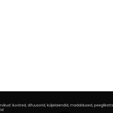
rvikud: iluvõred, difuusorid, küljelaiendid, madaldused, peeglikatted
id