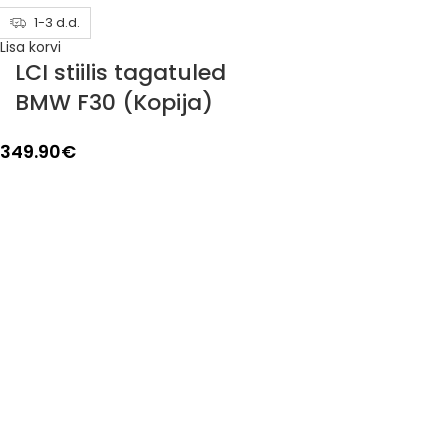
1-3 d.d.
Lisa korvi
LCI stiilis tagatuled
BMW F30 (Kopija)
349.90
€