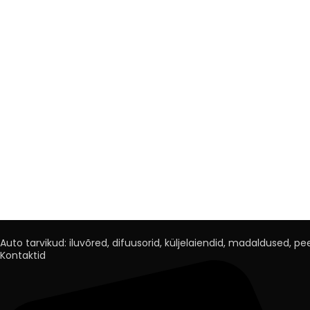
Auto tarvikud: iluvõred, difuusorid, küljelaiendid, madaldused, peeg
Kontaktid