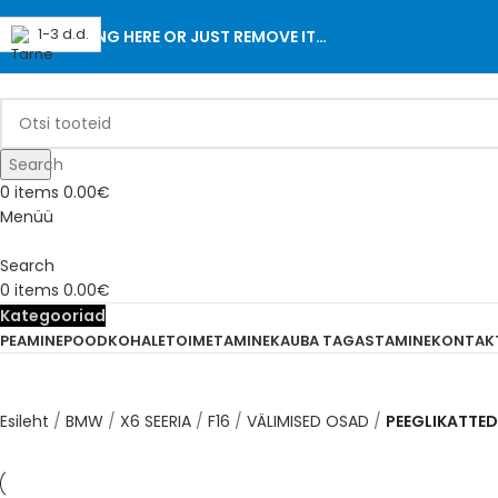
1-3 d.d.
ADD ANYTHING HERE OR JUST REMOVE IT…
Search
0
items
0.00
€
Menüü
Search
0
items
0.00
€
Kategooriad
PEAMINE
POOD
KOHALETOIMETAMINE
KAUBA TAGASTAMINE
KONTAK
Esileht
BMW
X6 SEERIA
F16
VÄLIMISED OSAD
PEEGLIKATTED