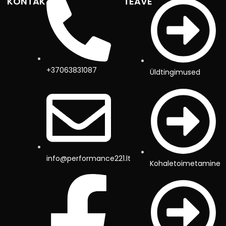
KONTAKTID
TEAVE
+37063831087
Üldtingimused
info@performance221.lt
Kohaletoimetamine