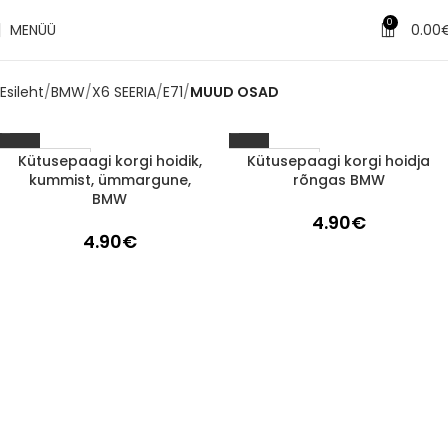
0
MENÜÜ
0.00
Esileht
BMW
X6 SEERIA
E71
MUUD OSAD
Kütusepaagi korgi hoidik,
Kütusepaagi korgi hoidja
1-3 d.d.
1-3 d.d.
kummist, ümmargune,
rõngas BMW
BMW
4.90
€
4.90
€