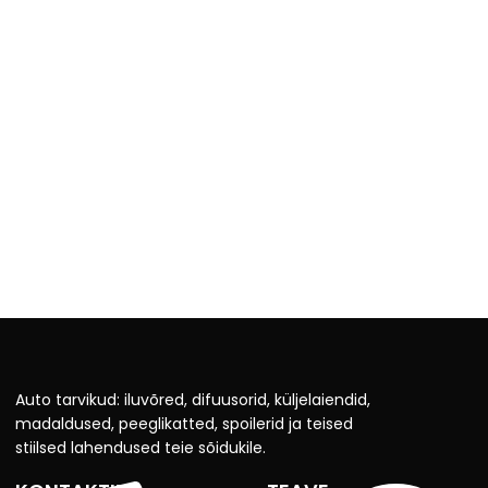
Auto tarvikud: iluvõred, difuusorid, küljelaiendid,
madaldused, peeglikatted, spoilerid ja teised
stiilsed lahendused teie sõidukile.