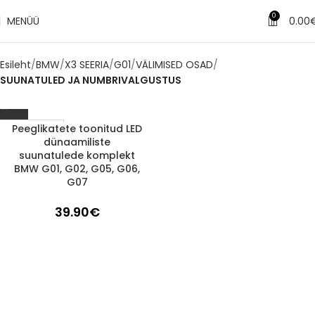
0
MENÜÜ
0.00
Esileht
BMW
X3 SEERIA
G01
VÄLIMISED OSAD
SUUNATULED JA NUMBRIVALGUSTUS
Peeglikatete toonitud LED
1-3 d.d.
dünaamiliste
suunatulede komplekt
BMW G01, G02, G05, G06,
G07
39.90
€