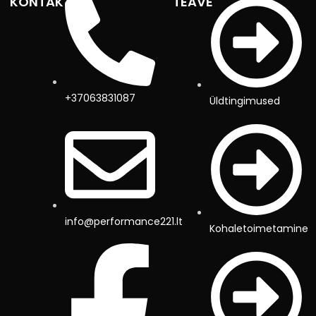
KONTAKTID
TEAVE
+37063831087
Üldtingimused
info@performance221.lt
Kohaletoimetamine