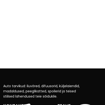
Auto tarvikud: iluvõred, difuusorid, küljelaiendid,
madaldused, peeglikatted, spoilerid ja teised
stiilsed lahendused teie sõidukile.