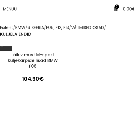
0
MENÜÜ
0.00
Esileht
BMW
6 SEERIA
F06, F12, F13
VÄLIMISED OSAD
KÜLJELAIENDID
Läikiv must M-sport
1-3 d.d.
küljekarpide lisad BMW
F06
104.90
€