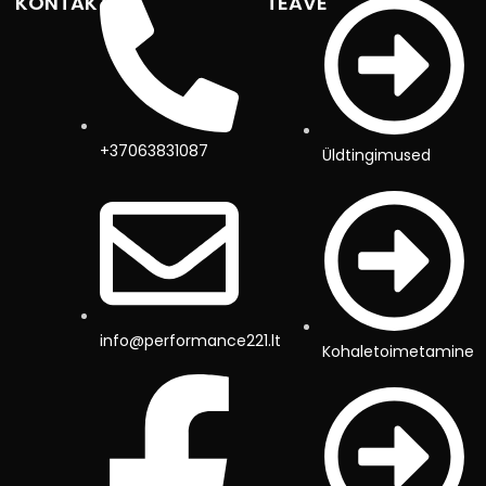
KONTAKTID
TEAVE
+37063831087
Üldtingimused
info@performance221.lt
Kohaletoimetamine