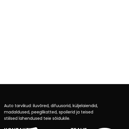
Auto tarvikud: iluvõred, difuusorid, küljelaiendid,
madaldused, peeglikatted, spoilerid ja teised
stiilsed lahendused teie sõidukile.