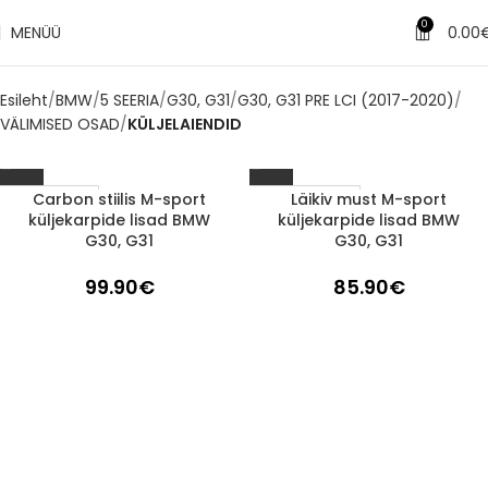
0
MENÜÜ
0.00
Esileht
BMW
5 SEERIA
G30, G31
G30, G31 PRE LCI (2017-2020)
VÄLIMISED OSAD
KÜLJELAIENDID
Carbon stiilis M-sport
Läikiv must M-sport
1-3 d.d.
Läbimüüdud
küljekarpide lisad BMW
küljekarpide lisad BMW
G30, G31
G30, G31
99.90
€
85.90
€