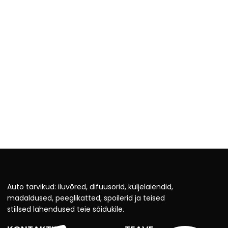
Auto tarvikud: iluvõred, difuusorid, küljelaiendid,
madaldused, peeglikatted, spoilerid ja teised
stiilsed lahendused teie sõidukile.