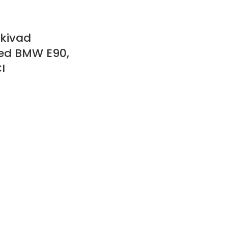
ikivad
ted BMW E90,
I