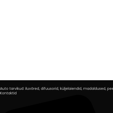
Auto tarvikud: iluvõred, difuusorid, küljelaiendid, madaldused, peeg
Kontaktid