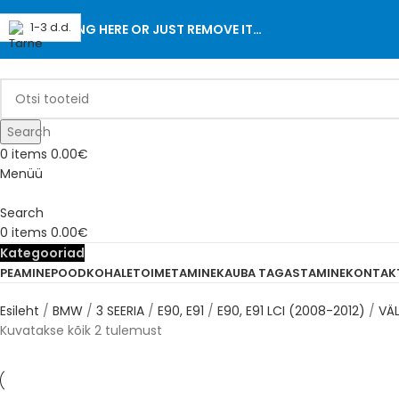
1-3 d.d.
1-3 d.d.
ADD ANYTHING HERE OR JUST REMOVE IT…
Search
0
items
0.00
€
Menüü
Search
0
items
0.00
€
Kategooriad
PEAMINE
POOD
KOHALETOIMETAMINE
KAUBA TAGASTAMINE
KONTAK
Esileht
BMW
3 SEERIA
E90, E91
E90, E91 LCI (2008-2012)
VÄ
Kuvatakse kõik 2 tulemust