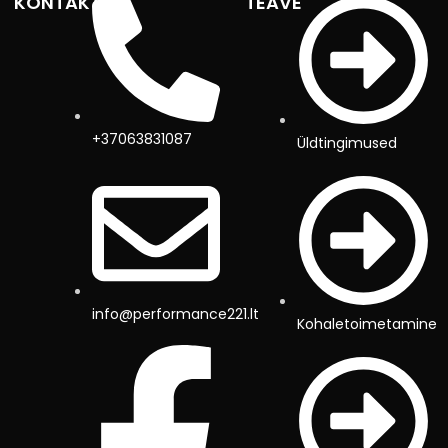
KONTAKTID
TEAVE
+37063831087
Üldtingimused
info@performance221.lt
Kohaletoimetamine