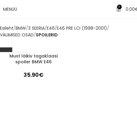
0
MENÜÜ
0.00
Esileht
BMW
3 SEERIA
E46
E46 PRE LCI (1998-2001)
VÄLIMISED OSAD
SPOILERID
Must läikiv tagaklaasi
1-3 d.d.
spoiler BMW E46
35.90
€