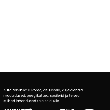
Auto tarvikud: iluvõred, difuusorid, küljelaiendid,
madaldused, peeglikatted, spoilerid ja teised
stiilsed lahendused teie sõidukile.