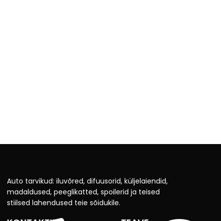
Auto tarvikud: iluvõred, difuusorid, küljelaiendid,
madaldused, peeglikatted, spoilerid ja teised
stiilsed lahendused teie sõidukile.