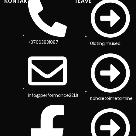
KONTAKTID
TEAVE
+37063831087
Üldtingimused
info@performance221.lt
Kohaletoimetamine