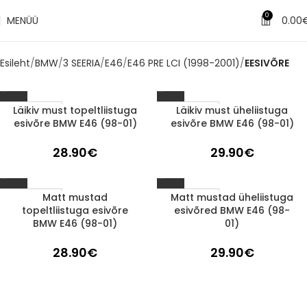
0
MENÜÜ
0.00
Esileht
BMW
3 SEERIA
E46
E46 PRE LCI (1998-2001)
EESIVÕRE
Läikiv must topeltliistuga
Läikiv must üheliistuga
1-3 d.d.
1-3 d.d.
esivõre BMW E46 (98-01)
esivõre BMW E46 (98-01)
28.90
€
29.90
€
Matt mustad
Matt mustad üheliistuga
1-3 d.d.
1-3 d.d.
topeltliistuga esivõre
esivõred BMW E46 (98-
BMW E46 (98-01)
01)
28.90
€
29.90
€