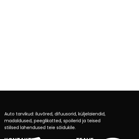
Auto tarvikud: iluvõred, difuusorid, küljelaiendid,
madaldused, peeglikatted, spoilerid ja teised
stiilsed lahendused teie sõidukile.