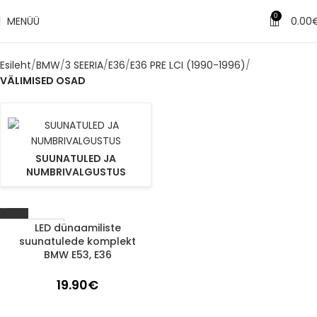
0
MENÜÜ
0.00
Esileht
BMW
3 SEERIA
E36
E36 PRE LCI (1990-1996)
VÄLIMISED OSAD
SUUNATULED JA
NUMBRIVALGUSTUS
LED dünaamiliste
1-3 d.d.
suunatulede komplekt
BMW E53, E36
19.90
€