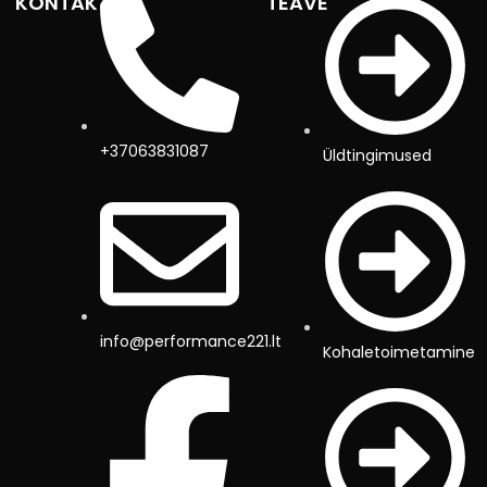
KONTAKTID
TEAVE
+37063831087
Üldtingimused
info@performance221.lt
Kohaletoimetamine