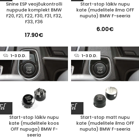
Sinine ESP veojõukontrolli
Start-stop läikiv nupu
nuppude komplekt BMW
kate (mudelitele ilma OFF
F20, F21, F22, F30, F31, F32,
nuputa) BMW F-seeria
F33, F36
6.00
€
17.90
€
1-3 D.D.
1-3 D.D.
Start-stop läikiv nupu
Start-stop matt nupu
kate (mudelitele koos
kate (mudelitele ilma OFF
OFF nupuga) BMW F-
nuputa) BMW F-seeria
seeria