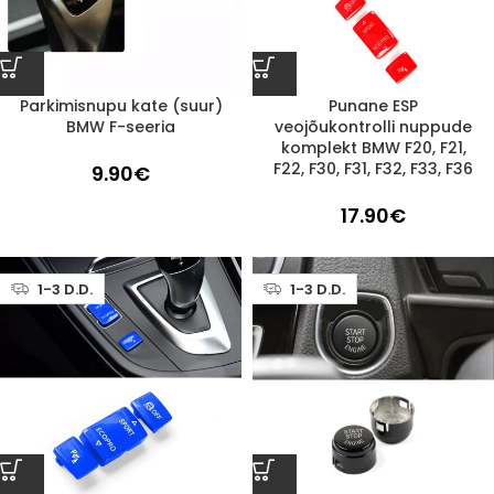
Parkimisnupu kate (suur)
Punane ESP
BMW F-seeria
veojõukontrolli nuppude
komplekt BMW F20, F21,
F22, F30, F31, F32, F33, F36
9.90
€
17.90
€
1-3 D.D.
1-3 D.D.