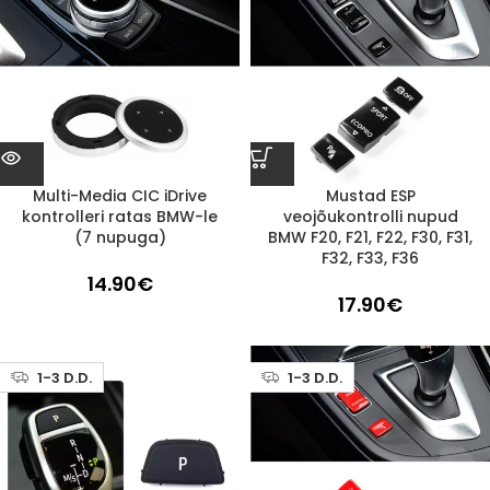
Multi-Media CIC iDrive
Mustad ESP
kontrolleri ratas BMW-le
veojõukontrolli nupud
(7 nupuga)
BMW F20, F21, F22, F30, F31,
F32, F33, F36
14.90
€
17.90
€
1-3 D.D.
1-3 D.D.