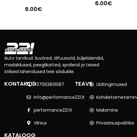
6.00
€
6.00
€
Auto tarvikud: iluvõred, difuusorid, küljelaiendid,
madaldused, peeglikatted, spoilerid ja teised
stiilsed lahendused teie sõidukile.
KONTAKTID
TEAVE
+37063831087
Üldtingimused
info@performance221.lt
Kohaletoimetamin
performance221.lt
Maksmine
Vilnius
Privaatsuspoliitika
KATALOOG