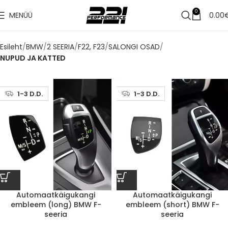
0
MENÜÜ
0.00
Esileht
BMW
2 SEERIA
F22, F23
SALONGI OSAD
NUPUD JA KATTED
1-3 D.D.
1-3 D.D.
Automaatkäigukangi
Automaatkäigukangi
embleem (long) BMW F-
embleem (short) BMW F-
seeria
seeria