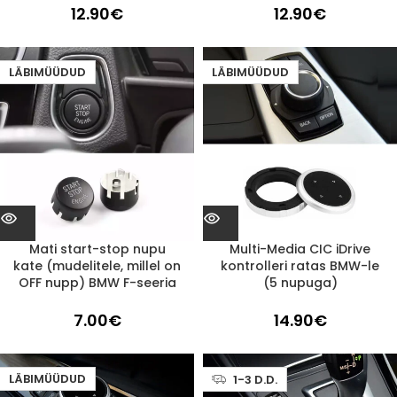
12.90
€
12.90
€
LÄBIMÜÜDUD
LÄBIMÜÜDUD
Mati start-stop nupu
Multi-Media CIC iDrive
kate (mudelitele, millel on
kontrolleri ratas BMW-le
OFF nupp) BMW F-seeria
(5 nupuga)
7.00
€
14.90
€
LÄBIMÜÜDUD
1-3 D.D.